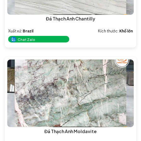
Đá Thạch Anh Chantilly
Xuất xứ:
Brazil
Kích thước:
Khổ lớn
Chat Zalo
Đá Thạch Anh Moldavite