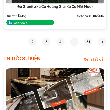
Đá Granite Xà Cừ Hoàng Gia (Xà Cừ Mắt Mèo)
Xuất xứ:
Ấn Độ
Kích thước:
Khổ lớn
Chat Zalo
1
2
3
4
…
31
TIN TỨC SỰ KIỆN
Xem tất cả