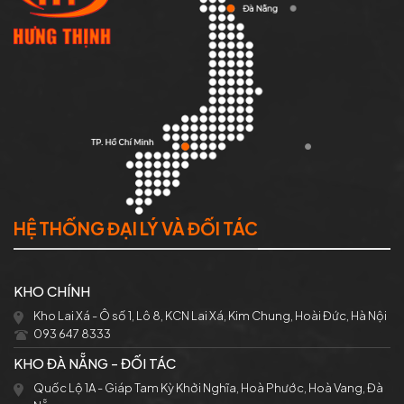
HỆ THỐNG ĐẠI LÝ VÀ ĐỐI TÁC
KHO CHÍNH
Kho Lai Xá - Ô số 1, Lô 8, KCN Lai Xá, Kim Chung, Hoài Đức, Hà Nội
093 647 8333
KHO ĐÀ NẴNG - ĐỐI TÁC
Quốc Lộ 1A - Giáp Tam Kỳ Khởi Nghĩa, Hoà Phước, Hoà Vang, Đà