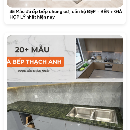
35 Mẫu đá ốp bếp chung cư, căn hộ ĐẸP + BỀN + GIÁ
HỢP LÝ nhất hiện nay