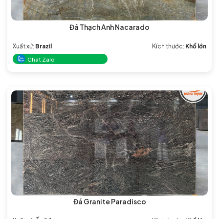
Đá Thạch Anh Nacarado
Xuất xứ:
Brazil
Kích thước:
Khổ lớn
Chat Zalo
Đá Granite Paradisco