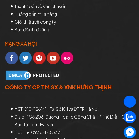
Thanh toán và Vận chuyển
Hướng dẫn mua hàng
Giới thiệu về công ty
Bản đồ chỉ đường
MẠNG XÃ HỘI
CÔNG TY CP TM SX & XNK HƯNG THỊNH
MST: 0104126141 - Tại Sở KH và ĐT TP Hà Nội
Địa chỉ: Số 206, Đường Hoàng Công Chất, P.Phú Diễn, Quận
Bắc Từ Liêm, Hà Nội
Hotline: 0936.478.333