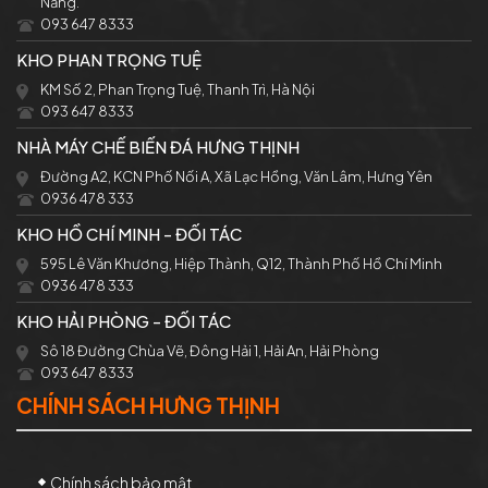
Nẵng.
093 647 8333
KHO PHAN TRỌNG TUỆ
KM Số 2, Phan Trọng Tuệ, Thanh Trì, Hà Nội
093 647 8333
NHÀ MÁY CHẾ BIẾN ĐÁ HƯNG THỊNH
Đường A2, KCN Phố Nối A, Xã Lạc Hồng, Văn Lâm, Hưng Yên
0936 478 333
KHO HỒ CHÍ MINH - ĐỐI TÁC
595 Lê Văn Khương, Hiệp Thành, Q12, Thành Phố Hồ Chí Minh
0936 478 333
KHO HẢI PHÒNG - ĐỐI TÁC
Sô 18 Đường Chùa Vẽ, Đông Hải 1, Hải An, Hải Phòng
093 647 8333
CHÍNH SÁCH HƯNG THỊNH
Chính sách bảo mật