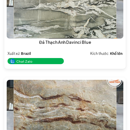
Đá Thạch Anh Davinci Blue
Xuất xứ:
Brazil
Kích thước:
Khổ lớn
Chat Zalo