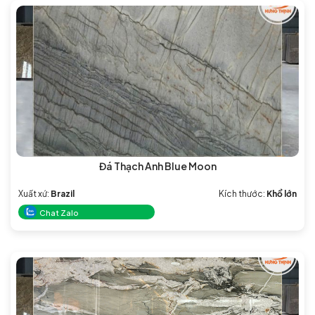
Đá Thạch Anh Blue Moon
Xuất xứ:
Brazil
Kích thước:
Khổ lớn
Chat Zalo