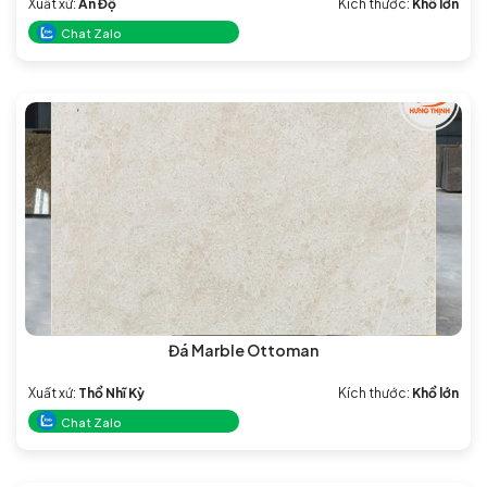
Xuất xứ:
Ấn Độ
Kích thước:
Khổ lớn
Chat Zalo
Đá Marble Ottoman
Xuất xứ:
Thổ Nhĩ Kỳ
Kích thước:
Khổ lớn
Chat Zalo