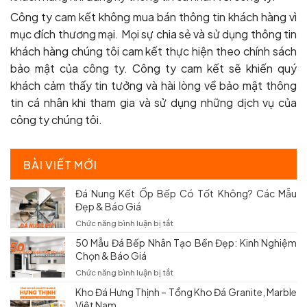
Công ty cam kết không mua bán thông tin khách hàng vì
mục đích thương mại. Mọi sự chia sẻ và sử dụng thông tin
khách hàng chúng tôi cam kết thực hiện theo chính sách
bảo mật của công ty. Công ty cam kết sẽ khiến quý
khách cảm thấy tin tưởng và hài lòng về bảo mật thông
tin cá nhân khi tham gia và sử dụng những dịch vụ của
công ty chúng tôi.
BÀI VIẾT MỚI
Đá Nung Kết Ốp Bếp Có Tốt Không? Các Mẫu
Đẹp & Báo Giá
ở
Chức năng bình luận bị tắt
Đá
50 Mẫu Đá Bếp Nhân Tạo Bền Đẹp: Kinh Nghiệm
Nung
Chọn & Báo Giá
Kết
Ốp
ở
Chức năng bình luận bị tắt
Bếp
50
Kho Đá Hưng Thịnh – Tổng Kho Đá Granite, Marble
Có
Mẫu
Việt Nam
Tốt
Đá