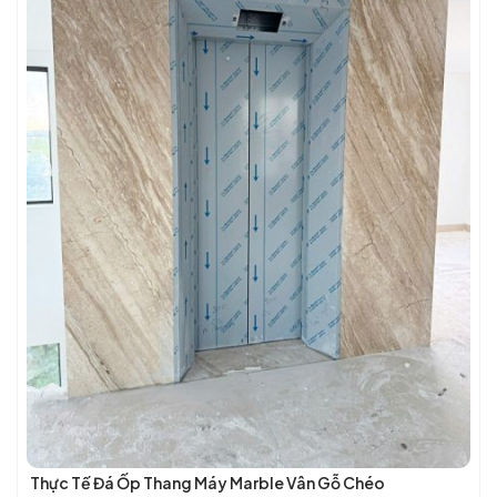
Thực Tế Đá Ốp Thang Máy Marble Vân Gỗ Chéo