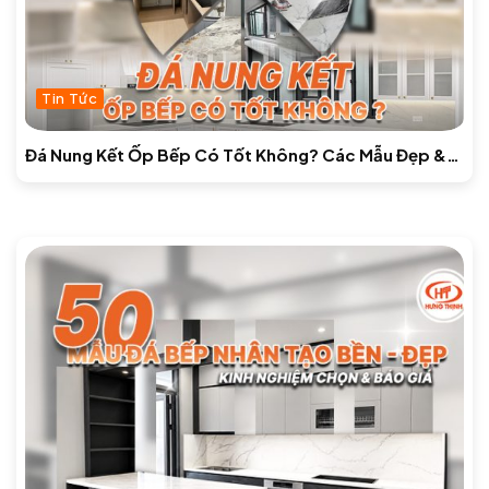
Tin Tức
Đá Nung Kết Ốp Bếp Có Tốt Không? Các Mẫu Đẹp &
Báo Giá