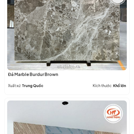
nhất
–
hiện
Đẹp
nay
–
Giá
Hợp
Lý
Đá Marble Burdur Brown
Xuất xứ:
Trung Quốc
Kích thước:
Khổ lớn