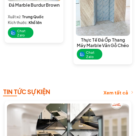
Đá Marble Burdur Brown
Xuất xứ:
Trung Quốc
Kích thước:
Khổ lớn
Chat
Zalo
Thực Tế Đá Ốp Thang
Máy Marble Vân Gỗ Chéo
Chat
Zalo
TIN TỨC SỰ KIỆN
Xem tất cả