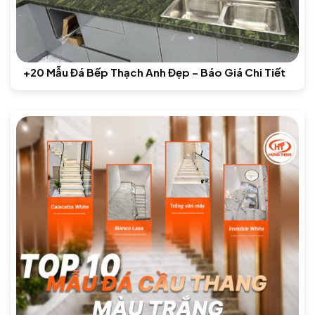
+20 Mẫu Đá Bếp Thạch Anh Đẹp – Báo Giá Chi Tiết