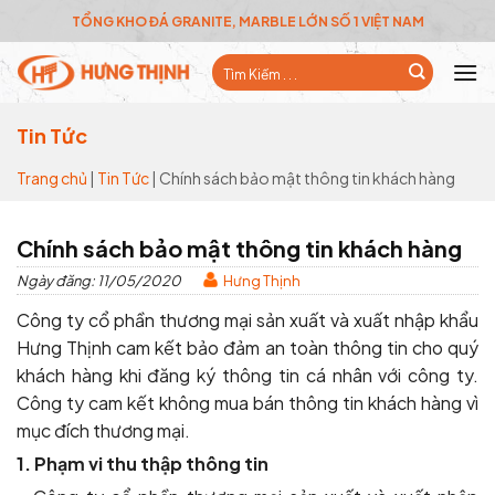
Skip
TỔNG KHO ĐÁ GRANITE, MARBLE LỚN SỐ 1 VIỆT NAM
to
Tìm
content
kiếm:
Tin Tức
Trang chủ
|
Tin Tức
|
Chính sách bảo mật thông tin khách hàng
Chính sách bảo mật thông tin khách hàng
Ngày đăng: 11/05/2020
Hưng Thịnh
Công ty cổ phần thương mại sản xuất và xuất nhập khẩu
Hưng Thịnh cam kết bảo đảm an toàn thông tin cho quý
khách hàng khi đăng ký thông tin cá nhân với công ty.
Công ty cam kết không mua bán thông tin khách hàng vì
mục đích thương mại.
1. Phạm vi thu thập thông tin