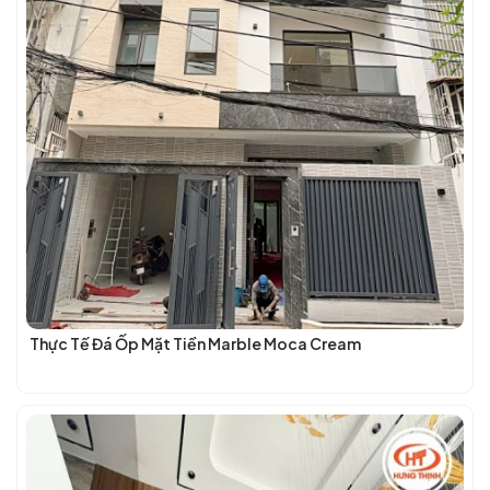
Thực Tế Đá Ốp Mặt Tiền Marble Moca Cream