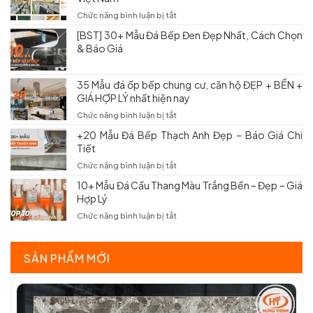
Không?
Bếp
ở
Chức năng bình luận bị tắt
Các
Nhân
Kho
Mẫu
[BST] 30+ Mẫu Đá Bếp Đen Đẹp Nhất, Cách Chọn
Tạo
Đá
Đẹp
& Báo Giá
Bền
Hưng
&
Đẹp:
Thịnh
Báo
Kinh
–
Giá
Nghiệm
35 Mẫu đá ốp bếp chung cư, căn hộ ĐẸP + BỀN +
Tổng
Chọn
GIÁ HỢP LÝ nhất hiện nay
Kho
&
Đá
ở
Chức năng bình luận bị tắt
Báo
Granite,
35
Giá
Marble
+20 Mẫu Đá Bếp Thạch Anh Đẹp – Báo Giá Chi
Mẫu
Việt
Tiết
đá
Nam
ốp
ở
Chức năng bình luận bị tắt
bếp
+20
10+ Mẫu Đá Cầu Thang Màu Trắng Bền – Đẹp – Giá
chung
Mẫu
Hợp Lý
cư,
Đá
căn
Bếp
ở
Chức năng bình luận bị tắt
hộ
Thạch
10+
ĐẸP
Anh
Mẫu
+
Đẹp
Đá
SẢN PHẨM MỚI
BỀN
–
Cầu
+
Báo
Thang
GIÁ
Giá
Màu
HỢP
Chi
Trắng
LÝ
Tiết
Bền