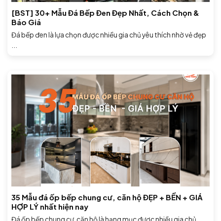
[BST] 30+ Mẫu Đá Bếp Đen Đẹp Nhất, Cách Chọn &
Báo Giá
Đá bếp đen là lựa chọn được nhiều gia chủ yêu thích nhờ vẻ đẹp
...
35 Mẫu đá ốp bếp chung cư, căn hộ ĐẸP + BỀN + GIÁ
HỢP LÝ nhất hiện nay
Đá ốp bếp chung cư, căn hộ là hạng mục được nhiều gia chủ