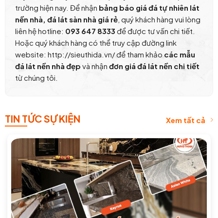
trường hiện nay. Để nhận
bảng báo giá đá tự nhiên lát
nền nhà, đá lát sàn nhà giá rẻ
, quý khách hàng vui lòng
liên hệ hotline:
093 647 8333
để được tư vấn chi tiết.
Hoặc quý khách hàng có thể truy cập đường link
website: http://sieuthida.vn/ để tham khảo
các mẫu
đá lát nền nhà đẹp
và nhận
đơn giá đá lát nền chi tiết
từ chúng tôi.
TIN TỨC SỰ KIỆN
Xem tất cả