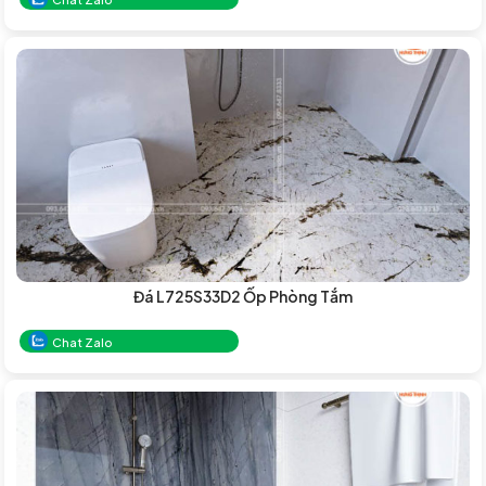
Đá L725S33D2 Ốp Phòng Tắm
Chat Zalo