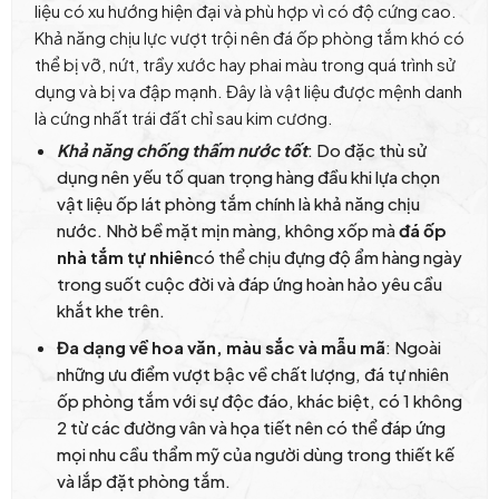
liệu có xu hướng hiện đại và phù hợp vì có độ cứng cao.
Khả năng chịu lực vượt trội nên đá ốp phòng tắm khó có
thể bị vỡ, nứt, trầy xước hay phai màu trong quá trình sử
dụng và bị va đập mạnh. Đây là vật liệu được mệnh danh
là cứng nhất trái đất chỉ sau kim cương.
Khả năng chống thấm nước tốt
: Do đặc thù sử
dụng nên yếu tố quan trọng hàng đầu khi lựa chọn
vật liệu ốp lát phòng tắm chính là khả năng chịu
nước. Nhờ bề mặt mịn màng, không xốp mà
đá ốp
nhà tắm tự nhiên
có thể chịu đựng độ ẩm hàng ngày
trong suốt cuộc đời và đáp ứng hoàn hảo yêu cầu
khắt khe trên.
Đa dạng về hoa văn, màu sắc và mẫu mã
: Ngoài
những ưu điểm vượt bậc về chất lượng, đá tự nhiên
ốp phòng tắm với sự độc đáo, khác biệt, có 1 không
2 từ các đường vân và họa tiết nên có thể đáp ứng
mọi nhu cầu thẩm mỹ của người dùng trong thiết kế
và lắp đặt phòng tắm.