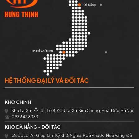
HỆ THỐNG ĐẠI LÝ VÀ ĐỐI TÁC
KHO CHÍNH
Kho Lai Xá - Ô số 1, Lô 8, KCN Lai Xá, Kim Chung, Hoài Đức, Hà Nội
093 647 8333
KHO ĐÀ NẴNG - ĐỐI TÁC
Quốc Lộ 1A - Giáp Tam Kỳ Khởi Nghĩa, Hoà Phước, Hoà Vang, Đà