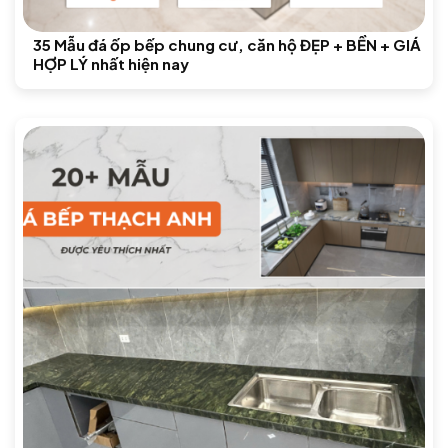
35 Mẫu đá ốp bếp chung cư, căn hộ ĐẸP + BỀN + GIÁ
HỢP LÝ nhất hiện nay