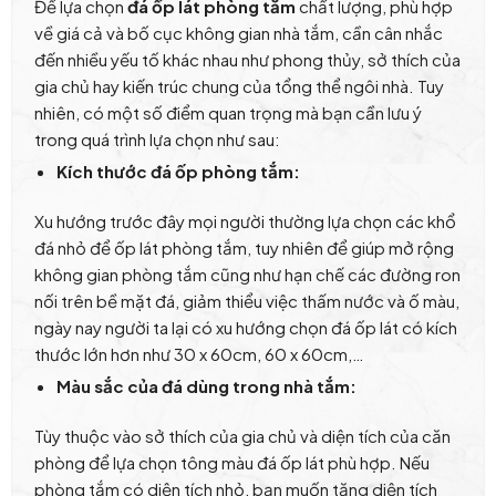
Để lựa chọn
đá ốp lát phòng tắm
chất lượng, phù hợp
về giá cả và bố cục không gian nhà tắm, cần cân nhắc
đến nhiều yếu tố khác nhau như phong thủy, sở thích của
gia chủ hay kiến trúc chung của tổng thể ngôi nhà. Tuy
nhiên, có một số điểm quan trọng mà bạn cần lưu ý
trong quá trình lựa chọn như sau:
Kích thước đá ốp phòng tắm:
Xu hướng trước đây mọi người thường lựa chọn các khổ
đá nhỏ để ốp lát phòng tắm, tuy nhiên để giúp mở rộng
không gian phòng tắm cũng như hạn chế các đường ron
nối trên bề mặt đá, giảm thiểu việc thấm nước và ố màu,
ngày nay người ta lại có xu hướng chọn đá ốp lát có kích
thước lớn hơn như 30 x 60cm, 60 x 60cm,…
Màu sắc của đá dùng trong nhà tắm:
Tùy thuộc vào sở thích của gia chủ và diện tích của căn
phòng để lựa chọn tông màu đá ốp lát phù hợp. Nếu
phòng tắm có diện tích nhỏ, bạn muốn tăng diện tích