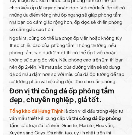
Tuỳ thuộc vào kích thước của phòng tắm có thể lựa
chọn kiểu ốp đá ngang hoặc dọc. Với mỗi kiểu ốp sẽ có
những ưu điểm riêng như ốp ngang sẽ giúp phòng tắm
nhà bạn có cảm giác rộng hơn, ốp dọc sẽ khiến phòng
có cảm giác cao hơn.
Ngoài ra, cũng có thể lựa chọn ốp viền hoặc không tùy
theo chiều cao của phòng tắm, Thông thường, nếu
phòng tắm cao dưới 2 mét thì có thể ốp 1 viền hoặc
không sử dụng ốp viền. Nếu phòng cao trên 2m thì bạn
nên ốp 2viền. Về màu sắc của đường viền sẽ sử dụng
đá có màu đậm hơn so với màu của đá ốp tường để tạo
sự tương phản và hiệu ứng độc đáo cho căn phòng.
Đơn vị thi công đá ốp phòng tắm
đẹp, chuyên nghiệp, giá tốt.
Tổng kho đá Hưng Thịnh
là đơn vị đi đầu trong việc tư
vấn mẫu thiết kế, cung cấp và
thi công đá ốp phòng
tắm
, các loại đá tự nhiên Granite, Marble, Hoa văn,
Xuyên sáng Onyx, Đá nhân tạo, uy tín nhất trên thị