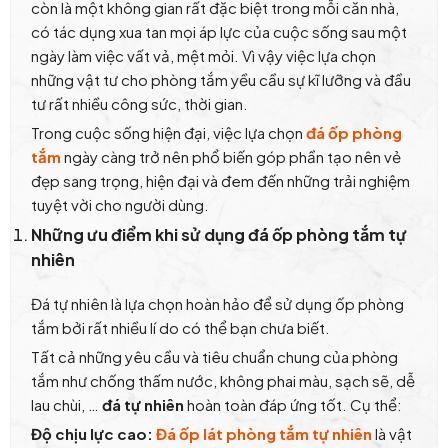
còn là một không gian rất đặc biệt trong mỗi căn nhà,
có tác dụng xua tan mọi áp lực của cuộc sống sau một
ngày làm việc vất vả, mệt mỏi. Vì vậy việc lựa chọn
những vật tư cho phòng tắm yều cầu sự kĩ lưỡng và đầu
tư rất nhiều công sức, thời gian.
Trong cuộc sống hiện đại, việc lựa chọn
đá ốp phòng
tắm
ngày càng trở nên phổ biến góp phần tạo nên vẻ
đẹp sang trọng, hiện đại và đem đến những trải nghiệm
tuyệt vời cho người dùng.
Những ưu điểm khi sử dụng đá ốp phòng tắm tự
nhiên
Đá tự nhiên là lựa chọn hoàn hảo để sử dụng ốp phòng
tắm bởi rất nhiều lí do có thể bạn chưa biết.
Tất cả những yêu cầu và tiêu chuẩn chung của phòng
tắm như chống thấm nước, không phai màu, sạch sẽ, dễ
lau chùi, …
đá tự nhiên
hoàn toàn đáp ứng tốt. Cụ thể:
Độ chịu lực cao:
Đá ốp lát phòng tắm tự nhiên
là vật