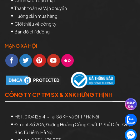
Chính sách bảo mật
Thanh toán và Vận chuyển
Hướng dẫn mua hàng
Giới thiệu về công ty
Bản đồ chỉ đường
MẠNG XÃ HỘI
CÔNG TY CP TM SX & XNK HƯNG THỊNH
MST: 0104126141 - Tại Sở KH và ĐT TP Hà Nội
Địa chỉ: Số 206, Đường Hoàng Công Chất, P.Phú Diễn, Quận
Bắc Từ Liêm, Hà Nội
Hotline: 0936.478.333