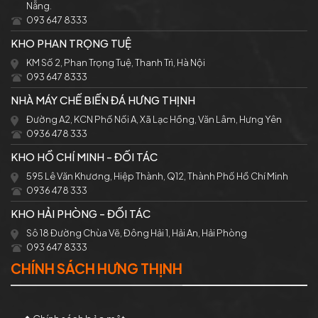
Nẵng.
093 647 8333
KHO PHAN TRỌNG TUỆ
KM Số 2, Phan Trọng Tuệ, Thanh Trì, Hà Nội
093 647 8333
NHÀ MÁY CHẾ BIẾN ĐÁ HƯNG THỊNH
Đường A2, KCN Phố Nối A, Xã Lạc Hồng, Văn Lâm, Hưng Yên
0936 478 333
KHO HỒ CHÍ MINH - ĐỐI TÁC
595 Lê Văn Khương, Hiệp Thành, Q12, Thành Phố Hồ Chí Minh
0936 478 333
KHO HẢI PHÒNG - ĐỐI TÁC
Sô 18 Đường Chùa Vẽ, Đông Hải 1, Hải An, Hải Phòng
093 647 8333
CHÍNH SÁCH HƯNG THỊNH