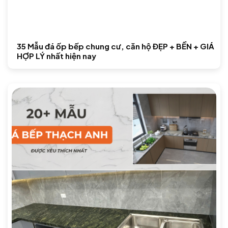
35 Mẫu đá ốp bếp chung cư, căn hộ ĐẸP + BỀN + GIÁ
HỢP LÝ nhất hiện nay