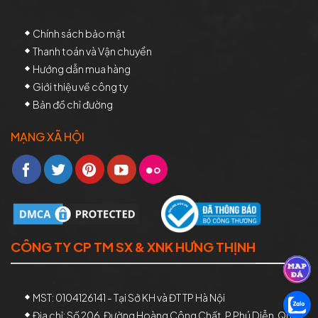
Chính sách bảo mật
Thanh toán và Vận chuyển
Hướng dẫn mua hàng
Giới thiệu về công ty
Bản đồ chỉ đường
MẠNG XÃ HỘI
CÔNG TY CP TM SX & XNK HƯNG THỊNH
MST: 0104126141 - Tại Sở KH và ĐT TP Hà Nội
Địa chỉ: Số 206, Đường Hoàng Công Chất, P.Phú Diễn, Quận