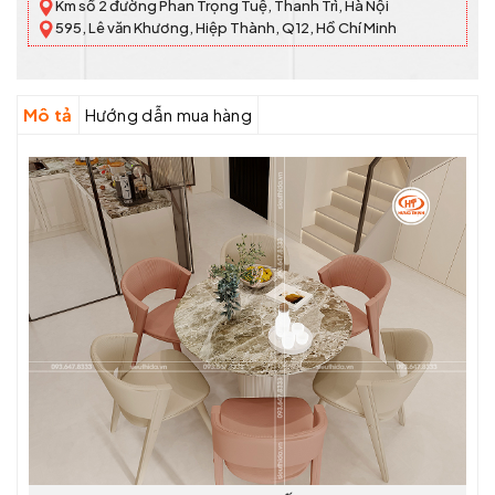
Km số 2 đường Phan Trọng Tuệ, Thanh Trì, Hà Nội
595, Lê văn Khương, Hiệp Thành, Q12, Hồ Chí Minh
Mô tả
Hướng dẫn mua hàng