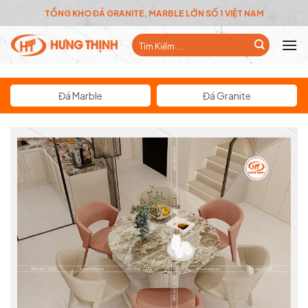
Skip
TỔNG KHO ĐÁ GRANITE, MARBLE LỚN SỐ 1 VIỆT NAM
to
Tìm
content
kiếm:
Đá Marble
Đá Granite