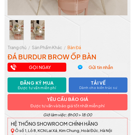
Trang chủ
/
Sản Phẩm Khác
/
Bàn Đá
ĐÁ BURDUR BROW ỐP BÀN
GỌI NGAY
Gửi tin nhắn
ĐĂNG KÝ MUA
TẢI VỀ
Được tư vấn miễn phí
Dành cho kiến trúc sư
YÊU CẦU BÁO GIÁ
Được tư vấn và báo giá tốt nhất miễn phí
Giờ làm việc: 8h00 > 18:00
HỆ THỐNG SHOWROOM CHÍNH HÃNG
Ô số 1, Lô 8, KCN Lai Xá, Kim Chung, Hoài Đức, Hà Nội