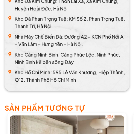
Kho Đá Kim Chung: Thôn Lai Xá, Xã Kim Chung,
Huyện Hoài Đức, Hà Nội
Kho Đá Phan Trọng Tuệ: KM Số 2, Phan Trọng Tuệ,
Thanh Trì, Hà Nội
Nhà Máy Chế Biến Đá: Đường A2 – KCN Phố Nối A
– Văn Lâm – Hưng Yên – Hà Nội.
Kho Cảng Ninh Bình: Cảng Phúc Lộc, Ninh Phúc,
Ninh Bình kế bên sông Đáy
Kho Hồ Chí Minh: 595 Lê Văn Khương, Hiệp Thành,
Q12, Thành Phố Hồ Chí Minh
SẢN PHẨM TƯƠNG TỰ