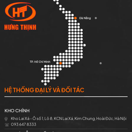
HỆ THỐNG ĐẠI LÝ VÀ ĐỐI TÁC
KHO CHÍNH
Kho Lai Xá - Ô số 1, Lô 8, KCN Lai Xá, Kim Chung, Hoài Đức, Hà Nội
093 647 8333