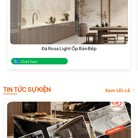
Đá Rosa Light Ốp Bàn Bếp
Chat Zalo
TIN TỨC SỰ KIỆN
Xem tất cả