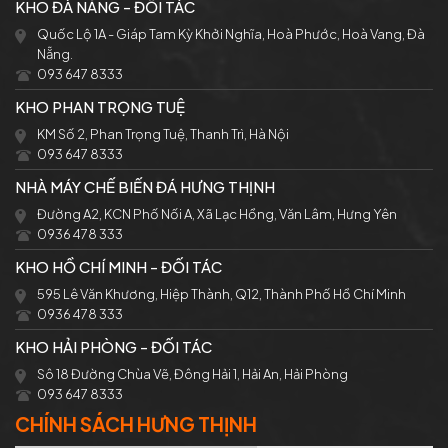
KHO ĐÀ NẴNG - ĐỐI TÁC
Quốc Lộ 1A - Giáp Tam Kỳ Khởi Nghĩa, Hoà Phước, Hoà Vang, Đà
Nẵng.
093 647 8333
KHO PHAN TRỌNG TUỆ
KM Số 2, Phan Trọng Tuệ, Thanh Trì, Hà Nội
093 647 8333
NHÀ MÁY CHẾ BIẾN ĐÁ HƯNG THỊNH
Đường A2, KCN Phố Nối A, Xã Lạc Hồng, Văn Lâm, Hưng Yên
0936 478 333
KHO HỒ CHÍ MINH - ĐỐI TÁC
595 Lê Văn Khương, Hiệp Thành, Q12, Thành Phố Hồ Chí Minh
0936 478 333
KHO HẢI PHÒNG - ĐỐI TÁC
Sô 18 Đường Chùa Vẽ, Đông Hải 1, Hải An, Hải Phòng
093 647 8333
CHÍNH SÁCH HƯNG THỊNH