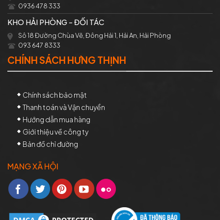
0936 478 333
KHO HẢI PHÒNG - ĐỐI TÁC
Sô 18 Đường Chùa Vẽ, Đông Hải 1, Hải An, Hải Phòng
093 647 8333
CHÍNH SÁCH HƯNG THỊNH
Chính sách bảo mật
Thanh toán và Vận chuyển
Hướng dẫn mua hàng
Giới thiệu về công ty
Bản đồ chỉ đường
MẠNG XÃ HỘI