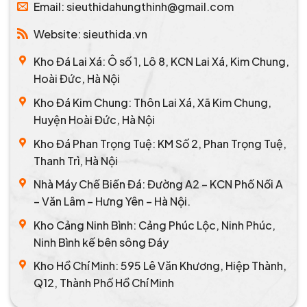
Email: sieuthidahungthinh@gmail.com
Website: sieuthida.vn
Kho Đá Lai Xá: Ô số 1, Lô 8, KCN Lai Xá, Kim Chung,
Hoài Đức, Hà Nội
Kho Đá Kim Chung: Thôn Lai Xá, Xã Kim Chung,
Huyện Hoài Đức, Hà Nội
Kho Đá Phan Trọng Tuệ: KM Số 2, Phan Trọng Tuệ,
Thanh Trì, Hà Nội
Nhà Máy Chế Biến Đá: Đường A2 – KCN Phố Nối A
– Văn Lâm – Hưng Yên – Hà Nội.
Kho Cảng Ninh Bình: Cảng Phúc Lộc, Ninh Phúc,
Ninh Bình kế bên sông Đáy
Kho Hồ Chí Minh: 595 Lê Văn Khương, Hiệp Thành,
Q12, Thành Phố Hồ Chí Minh