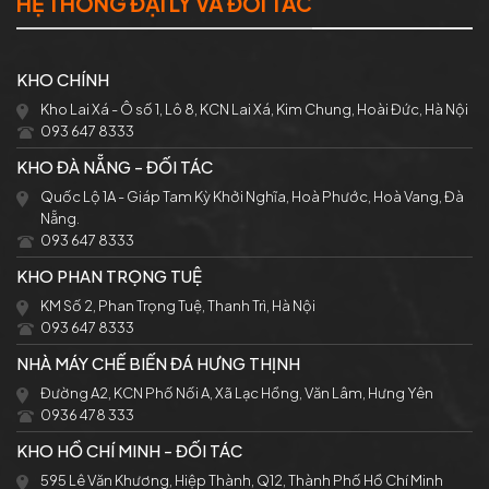
HỆ THỐNG ĐẠI LÝ VÀ ĐỐI TÁC
KHO CHÍNH
Kho Lai Xá - Ô số 1, Lô 8, KCN Lai Xá, Kim Chung, Hoài Đức, Hà Nội
093 647 8333
KHO ĐÀ NẴNG - ĐỐI TÁC
Quốc Lộ 1A - Giáp Tam Kỳ Khởi Nghĩa, Hoà Phước, Hoà Vang, Đà
Nẵng.
093 647 8333
KHO PHAN TRỌNG TUỆ
KM Số 2, Phan Trọng Tuệ, Thanh Trì, Hà Nội
093 647 8333
NHÀ MÁY CHẾ BIẾN ĐÁ HƯNG THỊNH
Đường A2, KCN Phố Nối A, Xã Lạc Hồng, Văn Lâm, Hưng Yên
0936 478 333
KHO HỒ CHÍ MINH - ĐỐI TÁC
595 Lê Văn Khương, Hiệp Thành, Q12, Thành Phố Hồ Chí Minh