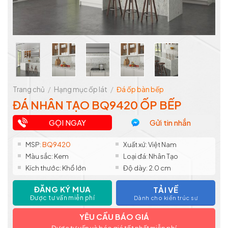
Trang chủ
/
Hạng mục ốp lát
/
Đá ốp bàn bếp
ĐÁ NHÂN TẠO BQ9420 ỐP BẾP
GỌI NGAY
Gửi tin nhắn
MSP:
BQ9420
Xuất xứ: Việt Nam
Màu sắc: Kem
Loại đá: Nhân Tạo
Kích thước: Khổ lớn
Độ dày: 2.0 cm
ĐĂNG KÝ MUA
TẢI VỀ
Được tư vấn miễn phí
Dành cho kiến trúc sư
YÊU CẦU BÁO GIÁ