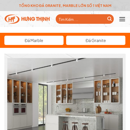
Skip
TỔNG KHO ĐÁ GRANITE, MARBLE LỚN SỐ 1 VIỆT NAM
to
Tìm
content
kiếm:
Đá Marble
Đá Granite