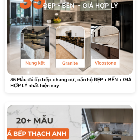
35 Mẫu đá ốp bếp chung cư, căn hộ ĐẸP + BỀN + GIÁ
HỢP LÝ nhất hiện nay