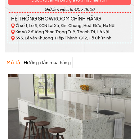
Được tư vấn và báo giá tốt nhất miễn phí
Giờ làm việc: 8h00 > 18:00
HỆ THỐNG SHOWROOM CHÍNH HÃNG
Ô số 1, Lô 8, KCN Lai Xá, Kim Chung, Hoài Đức, Hà Nội
Km số 2 đường Phan Trọng Tuệ, Thanh Trì, Hà Nội
595, Lê văn Khương, Hiệp Thành, Q12, Hồ Chí Minh
Mô tả
Hướng dẫn mua hàng