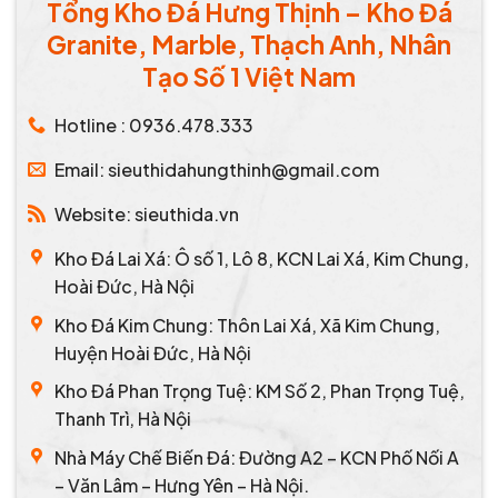
Tổng Kho Đá Hưng Thịnh – Kho Đá
Granite, Marble, Thạch Anh, Nhân
Tạo Số 1 Việt Nam
Hotline : 0936.478.333
Email: sieuthidahungthinh@gmail.com
Website: sieuthida.vn
Kho Đá Lai Xá: Ô số 1, Lô 8, KCN Lai Xá, Kim Chung,
Hoài Đức, Hà Nội
Kho Đá Kim Chung: Thôn Lai Xá, Xã Kim Chung,
Huyện Hoài Đức, Hà Nội
Kho Đá Phan Trọng Tuệ: KM Số 2, Phan Trọng Tuệ,
Thanh Trì, Hà Nội
Nhà Máy Chế Biến Đá: Đường A2 – KCN Phố Nối A
– Văn Lâm – Hưng Yên – Hà Nội.