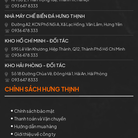
093 647 8333
NHÀ MÁY CHẾ BIẾN ĐÁ HƯNG THỊNH
Đường A2, KCN Phố Nối A, Xã Lạc Hồng, Văn Lâm, Hưng Yên
0936 478 333
KHO HỒ CHÍ MINH - ĐỐI TÁC
595 Lê Văn Khương, Hiệp Thành, Q12, Thành Phố Hồ Chí Minh
0936 478 333
KHO HẢI PHÒNG - ĐỐI TÁC
Sô 18 Đường Chùa Vẽ, Đông Hải 1, Hải An, Hải Phòng
093 647 8333
CHÍNH SÁCH HƯNG THỊNH
Chính sách bảo mật
Thanh toán và Vận chuyển
Hướng dẫn mua hàng
Giới thiệu về công ty