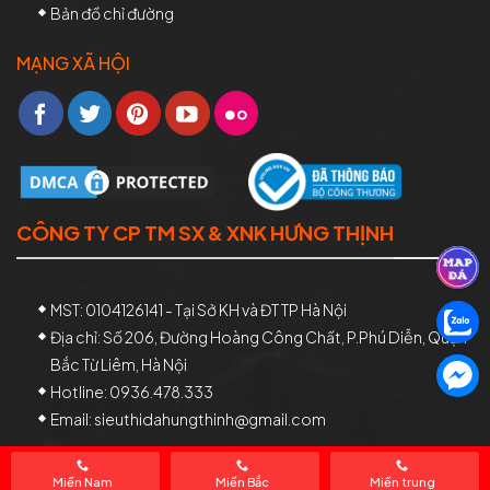
Bản đồ chỉ đường
MẠNG XÃ HỘI
CÔNG TY CP TM SX & XNK HƯNG THỊNH
MST: 0104126141 - Tại Sở KH và ĐT TP Hà Nội
Địa chỉ: Số 206, Đường Hoàng Công Chất, P.Phú Diễn, Quận
Bắc Từ Liêm, Hà Nội
Hotline: 0936.478.333
Email: sieuthidahungthinh@gmail.com
Miền Nam
Miền Bắc
Miền trung
Kho Đá Hưng Thịnh - Tổng Kho Đá Granite - Đá Marble - Đá Nhân