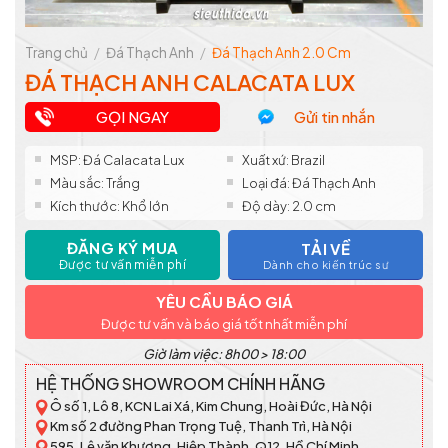
Trang chủ
/
Đá Thạch Anh
/
Đá Thạch Anh 2.0 Cm
ĐÁ THẠCH ANH CALACATA LUX
GỌI NGAY
Gửi tin nhắn
MSP: Đá Calacata Lux
Xuất xứ: Brazil
Màu sắc: Trắng
Loại đá: Đá Thạch Anh
Kích thước: Khổ lớn
Độ dày: 2.0 cm
ĐĂNG KÝ MUA
TẢI VỀ
Được tư vấn miễn phí
Dành cho kiến trúc sư
YÊU CẦU BÁO GIÁ
Được tư vấn và báo giá tốt nhất miễn phí
Giờ làm việc: 8h00 > 18:00
HỆ THỐNG SHOWROOM CHÍNH HÃNG
Ô số 1, Lô 8, KCN Lai Xá, Kim Chung, Hoài Đức, Hà Nội
Km số 2 đường Phan Trọng Tuệ, Thanh Trì, Hà Nội
595, Lê văn Khương, Hiệp Thành, Q12, Hồ Chí Minh