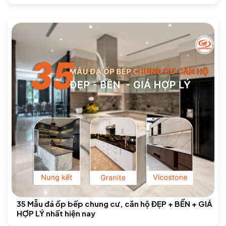
35 Mẫu đá ốp bếp chung cư, căn hộ ĐẸP + BỀN + GIÁ
HỢP LÝ nhất hiện nay