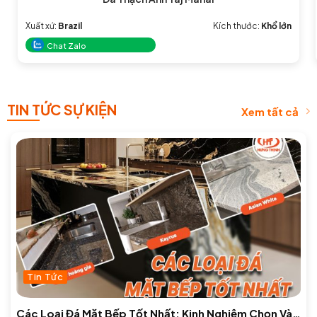
Xuất xứ:
Brazil
Kích thước:
Khổ lớn
Chat Zalo
TIN TỨC SỰ KIỆN
Xem tất cả
Tin Tức
Các Loại Đá Mặt Bếp Tốt Nhất: Kinh Nghiệm Chọn Và