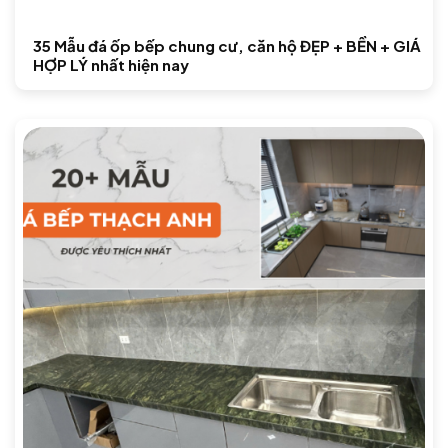
35 Mẫu đá ốp bếp chung cư, căn hộ ĐẸP + BỀN + GIÁ
HỢP LÝ nhất hiện nay