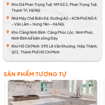
Kho Đá Phan Trọng Tuệ: KM Số 2, Phan Trọng Tuệ,
Thanh Trì, Hà Nội
Nhà Máy Chế Biến Đá: Đường A2 – KCN Phố Nối A
– Văn Lâm – Hưng Yên – Hà Nội.
Kho Cảng Ninh Bình: Cảng Phúc Lộc, Ninh Phúc,
Ninh Bình kế bên sông Đáy
Kho Hồ Chí Minh: 595 Lê Văn Khương, Hiệp Thành,
Q12, Thành Phố Hồ Chí Minh
SẢN PHẨM TƯƠNG TỰ