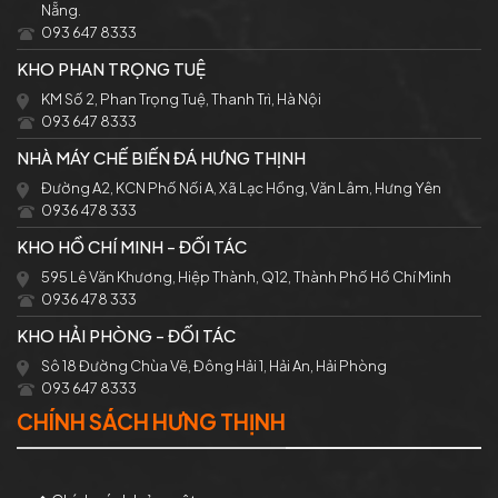
Nẵng.
093 647 8333
KHO PHAN TRỌNG TUỆ
KM Số 2, Phan Trọng Tuệ, Thanh Trì, Hà Nội
093 647 8333
NHÀ MÁY CHẾ BIẾN ĐÁ HƯNG THỊNH
Đường A2, KCN Phố Nối A, Xã Lạc Hồng, Văn Lâm, Hưng Yên
0936 478 333
KHO HỒ CHÍ MINH - ĐỐI TÁC
595 Lê Văn Khương, Hiệp Thành, Q12, Thành Phố Hồ Chí Minh
0936 478 333
KHO HẢI PHÒNG - ĐỐI TÁC
Sô 18 Đường Chùa Vẽ, Đông Hải 1, Hải An, Hải Phòng
093 647 8333
CHÍNH SÁCH HƯNG THỊNH