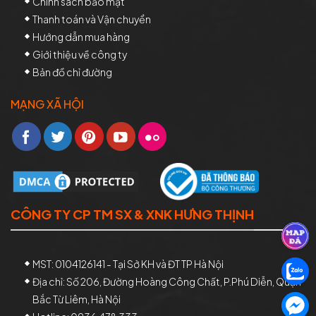
Chính sách bảo mật
Thanh toán và Vận chuyển
Hướng dẫn mua hàng
Giới thiệu về công ty
Bản đồ chỉ đường
MẠNG XÃ HỘI
CÔNG TY CP TM SX & XNK HƯNG THỊNH
MST: 0104126141 - Tại Sở KH và ĐT TP Hà Nội
Địa chỉ: Số 206, Đường Hoàng Công Chất, P.Phú Diễn, Quận
Bắc Từ Liêm, Hà Nội