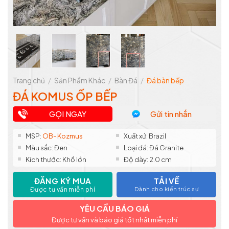
Trang chủ
/
Sản Phẩm Khác
/
Bàn Đá
/
Đá bàn bếp
ĐÁ KOMUS ỐP BẾP
GỌI NGAY
Gửi tin nhắn
MSP:
OB- Kozmus
Xuất xứ: Brazil
Màu sắc: Đen
Loại đá: Đá Granite
Kích thước: Khổ lớn
Độ dày: 2.0 cm
ĐĂNG KÝ MUA
TẢI VỀ
Được tư vấn miễn phí
Dành cho kiến trúc sư
YÊU CẦU BÁO GIÁ
Được tư vấn và báo giá tốt nhất miễn phí