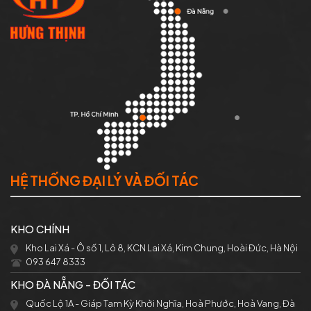
HỆ THỐNG ĐẠI LÝ VÀ ĐỐI TÁC
KHO CHÍNH
Kho Lai Xá - Ô số 1, Lô 8, KCN Lai Xá, Kim Chung, Hoài Đức, Hà Nội
093 647 8333
KHO ĐÀ NẴNG - ĐỐI TÁC
Quốc Lộ 1A - Giáp Tam Kỳ Khởi Nghĩa, Hoà Phước, Hoà Vang, Đà