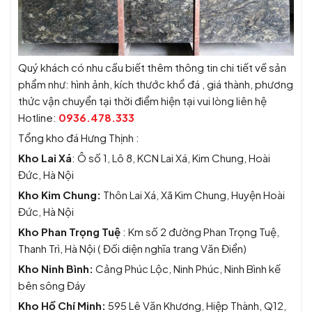
Quý khách có nhu cầu biết thêm thông tin chi tiết về sản
phẩm như: hình ảnh, kích thước khổ đá , giá thành, phương
thức vận chuyển tại thời điểm hiện tại vui lòng liên hệ
Hotline:
0936.478.333
Tổng kho đá Hưng Thịnh :
Kho Lai Xá
: Ô số 1, Lô 8, KCN Lai Xá, Kim Chung, Hoài
Đức, Hà Nội
Kho Kim Chung:
Thôn Lai Xá, Xã Kim Chung, Huyện Hoài
Đức, Hà Nội
Kho Phan Trọng Tuệ
: Km số 2 đường Phan Trọng Tuệ,
Thanh Trì, Hà Nội ( Đối diện nghĩa trang Văn Điển)
Kho Ninh Bình:
Cảng Phúc Lộc, Ninh Phúc, Ninh Bình kế
bên sông Đáy
Kho Hồ Chí Minh:
595 Lê Văn Khương, Hiệp Thành, Q12,