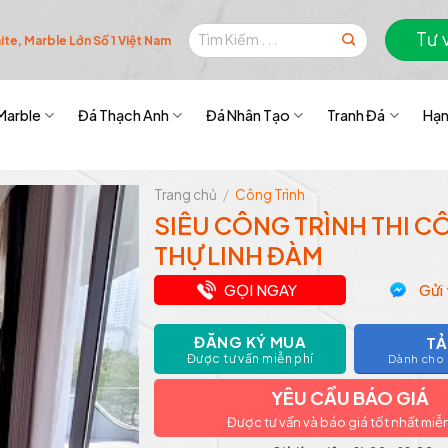
Tìm
Tư 
te, Marble Lớn Số 1 Việt Nam
kiếm:
Marble
Đá Thạch Anh
Đá Nhân Tạo
Tranh Đá
Hạn
Trang chủ
/
Công Trình
SIÊU CÔNG TRÌNH THI C
THỰ LINH ĐÀM
GỌI NGAY
Gửi 
ĐĂNG KÝ MUA
TẢ
Được tư vấn miễn phí
Dành cho k
YÊU CẦU BÁO GIÁ
Được tư vấn và báo giá tốt nhất miễ