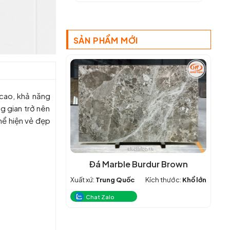
SẢN PHẨM MỚI
 cao, khả năng
g gian trở nên
hể hiện vẻ đẹp
Đá Marble Burdur Brown
Xuất xứ:
Trung Quốc
Kích thước:
Khổ lớn
Chat Zalo