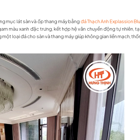
ạng mục lát sàn và ốp thang máy bằng
đá Thạch Anh Explassion Bl
gam màu xanh đặc trưng, kết hợp hệ vân chuyển động tự nhiên, tạ
 một loại đá cho sàn và thang máy giúp không gian liền mạch, thố