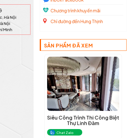
G
Chương trình khuyến mãi
c, Hà Nội
Chỉ đường đến Hưng Thịnh
Hà Nội
hí Minh
SẢN PHẨM ĐÃ XEM
Siêu Công Trình Thi Công Biệt
Thự Linh Đàm
Chat Zalo