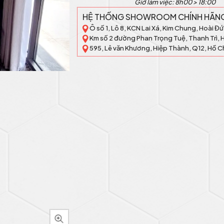
Giờ làm việc: 8h00 > 18:00
HỆ THỐNG SHOWROOM CHÍNH HÃN
Ô số 1, Lô 8, KCN Lai Xá, Kim Chung, Hoài Đứ
Km số 2 đường Phan Trọng Tuệ, Thanh Trì, 
595, Lê văn Khương, Hiệp Thành, Q12, Hồ C