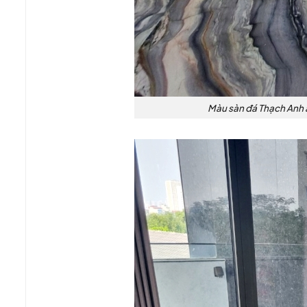
Màu sàn đá Thạch Anh ấ