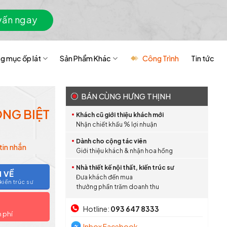
vấn ngay
g mục ốp lát
Sản Phẩm Khác
Công Trình
Tin tức
BÁN CÙNG HƯNG THỊNH
ÔNG BIỆT
Khách cũ giới thiệu khách mới
Nhận chiết khấu % lợi nhuận
Dành cho cộng tác viên
tin nhắn
Giới thiệu khách & nhận hoa hồng
Nhà thiết kế nội thất, kiến trúc sư
I VỀ
Đưa khách đến mua
iến trúc sư
thưởng phần trăm doanh thu
Hotline:
093 647 8333
n phí
Inbox Facebook