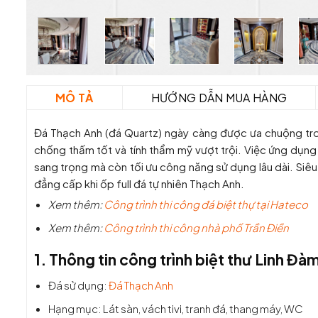
MÔ TẢ
HƯỚNG DẪN MUA HÀNG
Đá Thạch Anh (đá Quartz) ngày càng được ưa chuộng tron
chống thấm tốt và tính thẩm mỹ vượt trội. Việc ứng dụn
sang trọng mà còn tối ưu công năng sử dụng lâu dài. Siêu 
đẳng cấp khi ốp full đá tự nhiên Thạch Anh.
Xem thêm:
Công trình thi công đá biệt thự tại Hateco
Xem thêm:
Công trình thi công nhà phố Trần Điền
1. Thông tin công trình biệt thư Linh Đà
Đá sử dụng:
Đá Thạch Anh
Hạng mục: Lát sàn, vách tivi, tranh đá, thang máy, WC