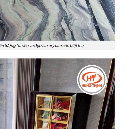
n tượng tôn lên vẻ đẹp Luxury của căn biệt thự