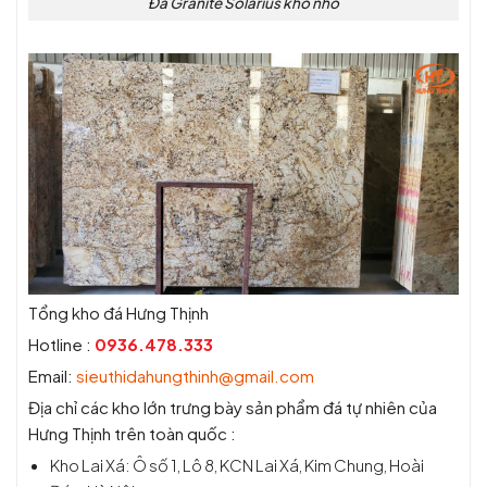
Đá Granite Solarius khổ nhỏ
Tổng kho đá Hưng Thịnh
Hotline :
0936.478.333
Email:
sieuthidahungthinh@gmail.com
Địa chỉ các kho lớn trưng bày sản phẩm đá tự nhiên của
Hưng Thịnh trên toàn quốc :
Kho Lai Xá: Ô số 1, Lô 8, KCN Lai Xá, Kim Chung, Hoài