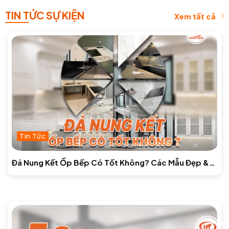
TIN TỨC SỰ KIỆN
Xem tất cả
Tin Tức
Đá Nung Kết Ốp Bếp Có Tốt Không? Các Mẫu Đẹp &
Báo Giá