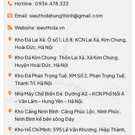
Hotline : 0936.478.333
Email: sieuthidahungthinh@gmail.com
Website: sieuthida.vn
Kho Đá Lai Xá: Ô số 1, Lô 8, KCN Lai Xá, Kim Chung,
Hoài Đức, Hà Nội
Kho Đá Kim Chung: Thôn Lai Xá, Xã Kim Chung,
Huyện Hoài Đức, Hà Nội
Kho Đá Phan Trọng Tuệ: KM Số 2, Phan Trọng Tuệ,
Thanh Trì, Hà Nội
Nhà Máy Chế Biến Đá: Đường A2 – KCN Phố Nối A
– Văn Lâm – Hưng Yên – Hà Nội.
Kho Cảng Ninh Bình: Cảng Phúc Lộc, Ninh Phúc,
Ninh Bình kế bên sông Đáy
Kho Hồ Chí Minh: 595 Lê Văn Khương, Hiệp Thành,