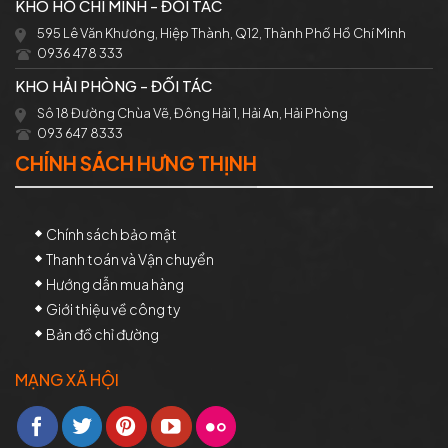
KHO HỒ CHÍ MINH - ĐỐI TÁC
595 Lê Văn Khương, Hiệp Thành, Q12, Thành Phố Hồ Chí Minh
0936 478 333
KHO HẢI PHÒNG - ĐỐI TÁC
Sô 18 Đường Chùa Vẽ, Đông Hải 1, Hải An, Hải Phòng
093 647 8333
CHÍNH SÁCH HƯNG THỊNH
Chính sách bảo mật
Thanh toán và Vận chuyển
Hướng dẫn mua hàng
Giới thiệu về công ty
Bản đồ chỉ đường
MẠNG XÃ HỘI