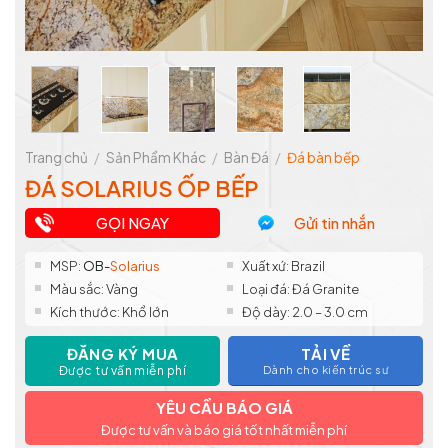
Trang chủ
/
Sản Phẩm Khác
/
Bàn Đá
/
Đá bàn bếp
ĐÁ SOLARIUS ỐP BẾP
GỌI NGAY
Gửi tin nhắn
MSP:
OB-
Solarius
Xuất xứ: Brazil
Màu sắc: Vàng
Loại đá: Đá Granite
Kích thước: Khổ lớn
Độ dày: 2.0 – 3.0 cm
ĐĂNG KÝ MUA
TẢI VỀ
Được tư vấn miễn phí
Dành cho kiến trúc sư
YÊU CẦU BÁO GIÁ
Được tư vấn và báo giá tốt nhất miễn phí