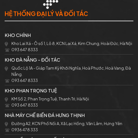
HỆ THỐNG ĐẠI LÝ VÀ ĐỐI TÁC
KHO CHÍNH
Kho Lai Xá - Ô số 1, Lô 8, KCN Lai Xá, Kim Chung, Hoài Đức, Hà Nội
093 647 8333
KHO ĐÀ NẴNG - ĐỐI TÁC
Quốc Lộ 1A - Giáp Tam Kỳ Khởi Nghĩa, Hoà Phước, Hoà Vang, Đà
Nẵng.
093 647 8333
KHO PHAN TRỌNG TUỆ
KM Số 2, Phan Trọng Tuệ, Thanh Trì, Hà Nội
093 647 8333
NHÀ MÁY CHẾ BIẾN ĐÁ HƯNG THỊNH
Đường A2, KCN Phố Nối A, Xã Lạc Hồng, Văn Lâm, Hưng Yên
0936 478 333