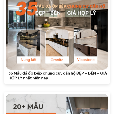
35 Mẫu đá ốp bếp chung cư, căn hộ ĐẸP + BỀN + GIÁ
HỢP LÝ nhất hiện nay