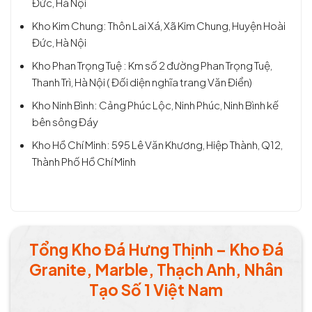
Đức, Hà Nội
Kho Kim Chung: Thôn Lai Xá, Xã Kim Chung, Huyện Hoài
Đức, Hà Nội
Kho Phan Trọng Tuệ : Km số 2 đường Phan Trọng Tuệ,
Thanh Trì, Hà Nội ( Đối diện nghĩa trang Văn Điển)
Kho Ninh Bình: Cảng Phúc Lộc, Ninh Phúc, Ninh Bình kế
bên sông Đáy
Kho Hồ Chí Minh: 595 Lê Văn Khương, Hiệp Thành, Q12,
Thành Phố Hồ Chí Minh
Tổng Kho Đá Hưng Thịnh – Kho Đá
Granite, Marble, Thạch Anh, Nhân
Tạo Số 1 Việt Nam