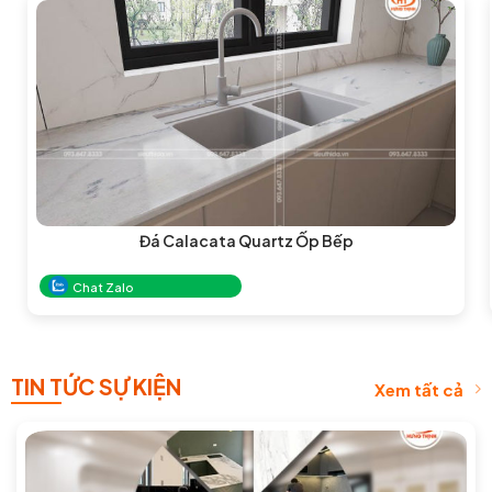
Đá Calacata Quartz Ốp Bếp
Chat Zalo
TIN TỨC SỰ KIỆN
Xem tất cả