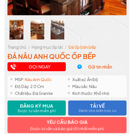
Trang chủ
/
Hạng mục ốp lát
/
Đá ốp bàn bếp
ĐÁ NÂU ANH QUỐC ỐP BẾP
GỌI NGAY
Gửi tin nhắn
MSP:
Nâu Anh Quốc
Xuất xứ: Ấn Độ
Độ Dày: 2.0 Cm
Màu sắc: Nâu
Chất liệu: Đá Granite
Kích thước: Khổ nhỏ
ĐĂNG KÝ MUA
TẢI VỀ
Được tư vấn miễn phí
Dành cho kiến trúc sư
YÊU CẦU BÁO GIÁ
Được tư vấn và báo giá tốt nhất miễn phí