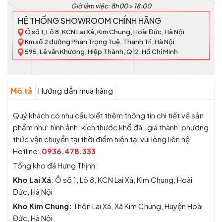
Giờ làm việc: 8h00 > 18:00
HỆ THỐNG SHOWROOM CHÍNH HÃNG
Ô số 1, Lô 8, KCN Lai Xá, Kim Chung, Hoài Đức, Hà Nội
Km số 2 đường Phan Trọng Tuệ, Thanh Trì, Hà Nội
595, Lê văn Khương, Hiệp Thành, Q12, Hồ Chí Minh
Mô tả
Hướng dẫn mua hàng
Quý khách có nhu cầu biết thêm thông tin chi tiết về sản
phẩm như: hình ảnh, kích thước khổ đá , giá thành, phương
thức vận chuyển tại thời điểm hiện tại vui lòng liên hệ
Hotline:
0936.478.333
Tổng kho đá Hưng Thịnh :
Kho Lai Xá
: Ô số 1, Lô 8, KCN Lai Xá, Kim Chung, Hoài
Đức, Hà Nội
Kho Kim Chung:
Thôn Lai Xá, Xã Kim Chung, Huyện Hoài
Đức, Hà Nội