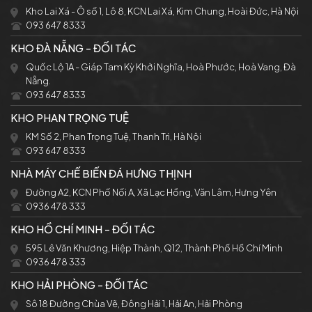
Kho Lai Xá - Ô số 1, Lô 8, KCN Lai Xá, Kim Chung, Hoài Đức, Hà Nội
093 647 8333
KHO ĐÀ NẴNG - ĐỐI TÁC
Quốc Lộ 1A - Giáp Tam Kỳ Khởi Nghĩa, Hoà Phước, Hoà Vang, Đà
Nẵng.
093 647 8333
KHO PHAN TRỌNG TUỆ
KM Số 2, Phan Trọng Tuệ, Thanh Trì, Hà Nội
093 647 8333
NHÀ MÁY CHẾ BIẾN ĐÁ HƯNG THỊNH
Đường A2, KCN Phố Nối A, Xã Lạc Hồng, Văn Lâm, Hưng Yên
0936 478 333
KHO HỒ CHÍ MINH - ĐỐI TÁC
595 Lê Văn Khương, Hiệp Thành, Q12, Thành Phố Hồ Chí Minh
0936 478 333
KHO HẢI PHÒNG - ĐỐI TÁC
Sô 18 Đường Chùa Vẽ, Đông Hải 1, Hải An, Hải Phòng