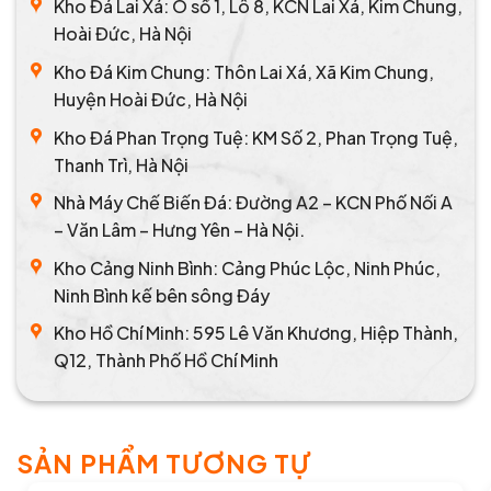
Kho Đá Lai Xá: Ô số 1, Lô 8, KCN Lai Xá, Kim Chung,
Hoài Đức, Hà Nội
Kho Đá Kim Chung: Thôn Lai Xá, Xã Kim Chung,
Huyện Hoài Đức, Hà Nội
Kho Đá Phan Trọng Tuệ: KM Số 2, Phan Trọng Tuệ,
Thanh Trì, Hà Nội
Nhà Máy Chế Biến Đá: Đường A2 – KCN Phố Nối A
– Văn Lâm – Hưng Yên – Hà Nội.
Kho Cảng Ninh Bình: Cảng Phúc Lộc, Ninh Phúc,
Ninh Bình kế bên sông Đáy
Kho Hồ Chí Minh: 595 Lê Văn Khương, Hiệp Thành,
Q12, Thành Phố Hồ Chí Minh
SẢN PHẨM TƯƠNG TỰ