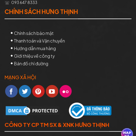
093 647 8333
CHÍNH SÁCH HƯNG THỊNH
Chính sách bảo mật
Thanh toán và Vận chuyển
Hướng dẫn mua hàng
Giới thiệu về công ty
Bản đồ chỉ đường
MẠNG XÃ HỘI
CÔNG TY CP TM SX & XNK HƯNG THỊNH