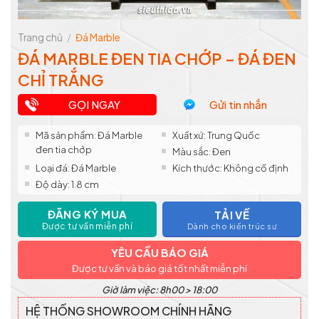
Trang chủ
/
Đá Marble
ĐÁ MARBLE ĐEN TIA CHỚP – ĐÁ ĐEN
CHỈ TRẮNG
GỌI NGAY
Gửi tin nhắn
Mã sản phẩm: Đá Marble
Xuất xứ: Trung Quốc
đen tia chớp
Màu sắc: Đen
Loại đá: Đá Marble
Kích thước: Không cố định
Độ dày: 1.8 cm
ĐĂNG KÝ MUA
TẢI VỀ
Được tư vấn miễn phí
Dành cho kiến trúc sư
YÊU CẦU BÁO GIÁ
Được tư vấn và báo giá tốt nhất miễn phí
Giờ làm việc: 8h00 > 18:00
HỆ THỐNG SHOWROOM CHÍNH HÃNG