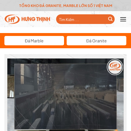
Skip
TỔNG KHO ĐÁ GRANITE, MARBLE LỚN SỐ 1 VIỆT NAM
to
Tìm
content
kiếm:
Đá Marble
Đá Granite