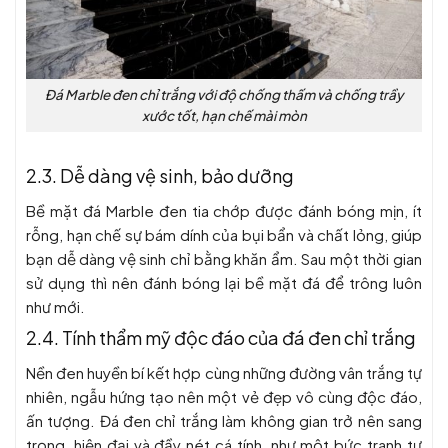
Đá Marble đen chỉ trắng với độ chống thấm và chống trầy
xước tốt, hạn chế mài mòn
2.3. Dễ dàng vệ sinh, bảo dưỡng
Bề mặt đá Marble đen tia chớp được đánh bóng mịn, ít
rỗng, hạn chế sự bám dính của bụi bẩn và chất lỏng, giúp
bạn dễ dàng vệ sinh chỉ bằng khăn ẩm. Sau một thời gian
sử dụng thì nên đánh bóng lại bề mặt đá để trông luôn
như mới.
2.4. Tính thẩm mỹ độc đáo của đá đen chỉ trắng
Nền đen huyền bí kết hợp cùng những đường vân trắng tự
nhiên, ngẫu hứng tạo nên một vẻ đẹp vô cùng độc đáo,
ấn tượng. Đá đen chỉ trắng làm không gian trở nên sang
trọng, hiện đại và đầy nét cá tính, như một bức tranh tự