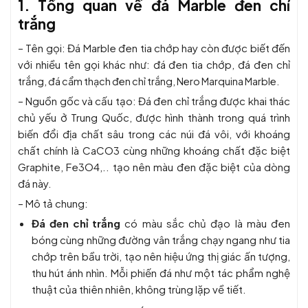
1. Tổng quan về đá Marble đen chỉ
trắng
– Tên gọi:
Đá Marble đen tia chớp hay còn được biết đến
với nhiều tên gọi khác như: đá đen tia chớp, đá đen chỉ
trắn
g, đá cẩm thạch đen chỉ trắng, Nero Marquina Marble.
– Nguồn gốc và cấu tạo:
Đá đen chỉ trắng được khai thác
chủ yếu ở Trung Quốc, được hình thành trong quá trình
biến đổi địa chất sâu trong các núi đá vôi, với khoáng
chất chính là CaCO
3
cùng những khoáng chất đặc biệt
Graphite, Fe
3
O
4,..
tạo nên màu đen đặc biệt của dòng
đá này.
– Mô tả chung:
Đá đen chỉ trắng
có màu sắc chủ đạo là màu đen
bóng cùng những đường vân trắng chạy ngang như tia
chớp trên bầu trời, tạo nên hiệu ứng thị giác ấn tượng,
thu hút ánh nhìn. Mỗi phiến đá như một tác phẩm nghệ
thuật của thiên nhiên, không trùng lặp về tiết.