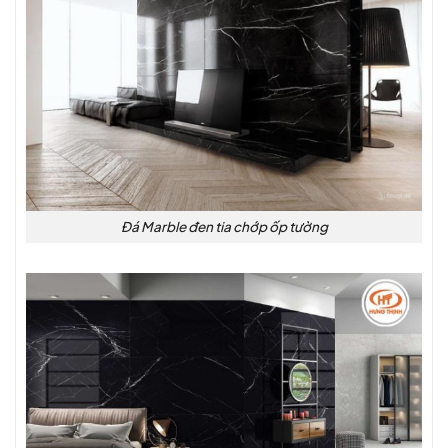
Đá Marble đen tia chớp ốp tường