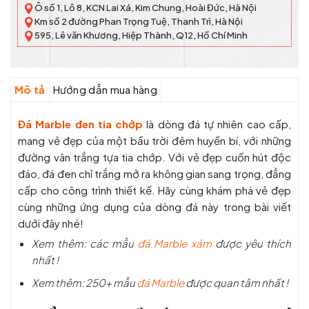
Ô số 1, Lô 8, KCN Lai Xá, Kim Chung, Hoài Đức, Hà Nội
Km số 2 đường Phan Trọng Tuệ, Thanh Trì, Hà Nội
595, Lê văn Khương, Hiệp Thành, Q12, Hồ Chí Minh
Mô tả
Hướng dẫn mua hàng
Đá Marble đen tia chớp
là dòng đá tự nhiên cao cấp,
mang vẻ đẹp của một bầu trời đêm huyền bí, với những
đường vân trắng tựa tia chớp. Với vẻ đẹp cuốn hút độc
đáo, đá đen chỉ trắng mở ra không gian sang trọng, đẳng
cấp cho công trình thiết kế. Hãy cùng khám phá vẻ đẹp
cùng những ứng dụng của dòng đá này trong bài viết
dưới đây nhé!
Xem thêm: các mẫu
đá Marble xám
được yêu thích
nhất !
Xem thêm: 250+ mẫu
đá Marble
được quan tâm nhất !