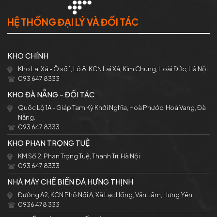
HỆ THỐNG ĐẠI LÝ VÀ ĐỐI TÁC
KHO CHÍNH
Kho Lai Xá - Ô số 1, Lô 8, KCN Lai Xá, Kim Chung, Hoài Đức, Hà Nội
093 647 8333
KHO ĐÀ NẴNG - ĐỐI TÁC
Quốc Lộ 1A - Giáp Tam Kỳ Khởi Nghĩa, Hoà Phước, Hoà Vang, Đà
Nẵng.
093 647 8333
KHO PHAN TRỌNG TUỆ
KM Số 2, Phan Trọng Tuệ, Thanh Trì, Hà Nội
093 647 8333
NHÀ MÁY CHẾ BIẾN ĐÁ HƯNG THỊNH
Đường A2, KCN Phố Nối A, Xã Lạc Hồng, Văn Lâm, Hưng Yên
0936 478 333