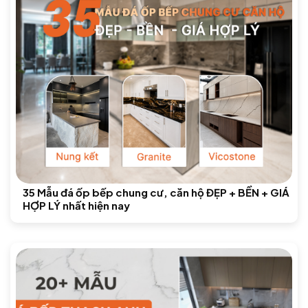
35 Mẫu đá ốp bếp chung cư, căn hộ ĐẸP + BỀN + GIÁ
HỢP LÝ nhất hiện nay