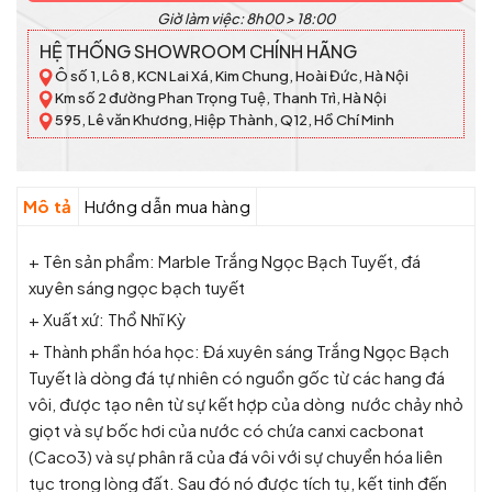
Giờ làm việc: 8h00 > 18:00
HỆ THỐNG SHOWROOM CHÍNH HÃNG
Ô số 1, Lô 8, KCN Lai Xá, Kim Chung, Hoài Đức, Hà Nội
Km số 2 đường Phan Trọng Tuệ, Thanh Trì, Hà Nội
595, Lê văn Khương, Hiệp Thành, Q12, Hồ Chí Minh
Mô tả
Hướng dẫn mua hàng
+ Tên sản phẩm: Marble Trắng Ngọc Bạch Tuyết, đá
xuyên sáng ngọc bạch tuyết
+ Xuất xứ: Thổ Nhĩ Kỳ
+ Thành phần hóa học: Đá xuyên sáng Trắng Ngọc Bạch
Tuyết là dòng đá tự nhiên có nguồn gốc từ các hang đá
vôi, được tạo nên từ sự kết hợp của dòng nước chảy nhỏ
giọt và sự bốc hơi của nước có chứa canxi cacbonat
(Caco3) và sự phân rã của đá vôi với sự chuyển hóa liên
tục trong lòng đất. Sau đó nó được tích tụ, kết tinh đến