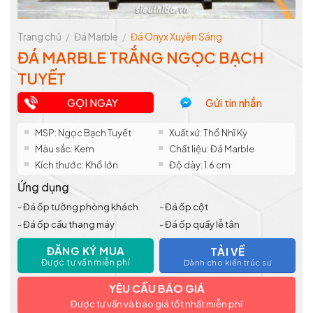
Trang chủ
/
Đá Marble
/
Đá Onyx Xuyên Sáng
ĐÁ MARBLE TRẮNG NGỌC BẠCH
TUYẾT
GỌI NGAY
Gửi tin nhắn
MSP: Ngọc Bạch Tuyết
Xuất xứ: Thổ Nhĩ Kỳ
Màu sắc: Kem
Chất liệu: Đá Marble
Kích thước: Khổ lớn
Độ dày: 1.6 cm
Ứng dụng
- Đá ốp tường phòng khách
- Đá ốp cột
- Đá ốp cầu thang máy
- Đá ốp quầy lễ tân
ĐĂNG KÝ MUA
TẢI VỀ
Được tư vấn miễn phí
Dành cho kiến trúc sư
YÊU CẦU BÁO GIÁ
Được tư vấn và báo giá tốt nhất miễn phí