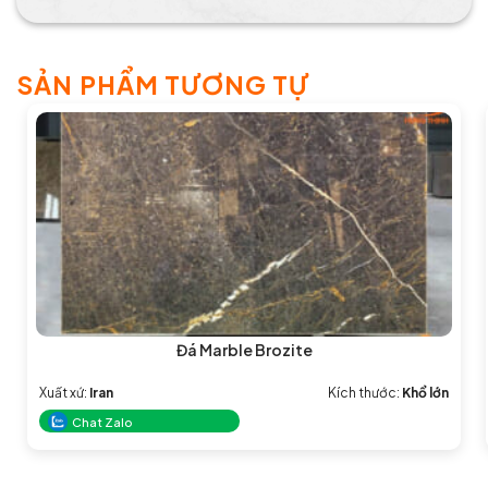
SẢN PHẨM TƯƠNG TỰ
Đá Marble Brozite
Xuất xứ:
Iran
Kích thước:
Khổ lớn
Chat Zalo