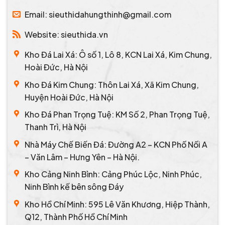
Email: sieuthidahungthinh@gmail.com
Website: sieuthida.vn
Kho Đá Lai Xá: Ô số 1, Lô 8, KCN Lai Xá, Kim Chung,
Hoài Đức, Hà Nội
Kho Đá Kim Chung: Thôn Lai Xá, Xã Kim Chung,
Huyện Hoài Đức, Hà Nội
Kho Đá Phan Trọng Tuệ: KM Số 2, Phan Trọng Tuệ,
Thanh Trì, Hà Nội
Nhà Máy Chế Biến Đá: Đường A2 – KCN Phố Nối A
– Văn Lâm – Hưng Yên – Hà Nội.
Kho Cảng Ninh Bình: Cảng Phúc Lộc, Ninh Phúc,
Ninh Bình kế bên sông Đáy
Kho Hồ Chí Minh: 595 Lê Văn Khương, Hiệp Thành,
Q12, Thành Phố Hồ Chí Minh