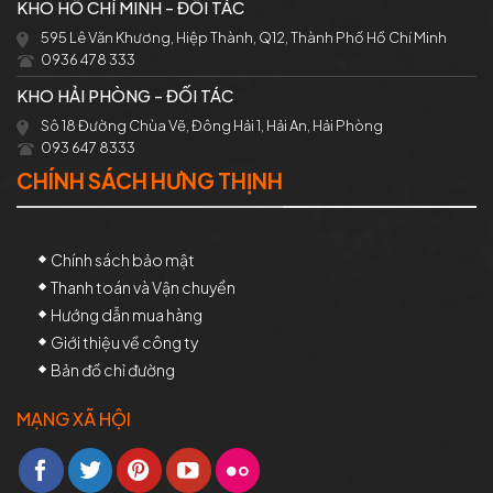
KHO HỒ CHÍ MINH - ĐỐI TÁC
595 Lê Văn Khương, Hiệp Thành, Q12, Thành Phố Hồ Chí Minh
0936 478 333
KHO HẢI PHÒNG - ĐỐI TÁC
Sô 18 Đường Chùa Vẽ, Đông Hải 1, Hải An, Hải Phòng
093 647 8333
CHÍNH SÁCH HƯNG THỊNH
Chính sách bảo mật
Thanh toán và Vận chuyển
Hướng dẫn mua hàng
Giới thiệu về công ty
Bản đồ chỉ đường
MẠNG XÃ HỘI