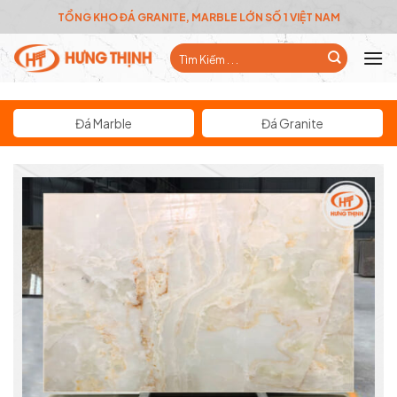
Skip
TỔNG KHO ĐÁ GRANITE, MARBLE LỚN SỐ 1 VIỆT NAM
to
Tìm
content
kiếm:
Đá Marble
Đá Granite