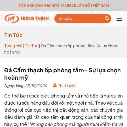
Skip
TỔNG KHO ĐÁ GRANITE, MARBLE LỚN SỐ 1 VIỆT NAM
to
Tìm
content
kiếm:
Tin Tức
Trang chủ
|
Tin Tức
|
Đá Cẩm thạch ốp phòng tắm- Sự lựa chọn
hoàn mỹ
Đá Cẩm thạch ốp phòng tắm- Sự lựa chọn
hoàn mỹ
Ngày đăng: 23/10/2020
Thu Huyền
Có thể bạn chưa biết, phòng tắm và nhà bếp là hai dự án
được tu sửa hàng đầu đối với một ngôi nhà. Theo kết quả
thống kê của cục tiếp thị bất động sản, các chuyên gia
đều đánh giá rất cao tầm quan trọng của hai công trình
này, cụ thể ‘
Những căn phòng mà người mua kiểm tra và