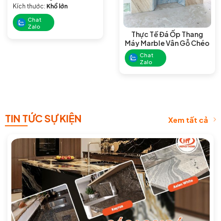
Kích thước:
Khổ lớn
Chat
Zalo
Thực Tế Đá Ốp Thang
Máy Marble Vân Gỗ Chéo
Chat
Zalo
TIN TỨC SỰ KIỆN
Xem tất cả