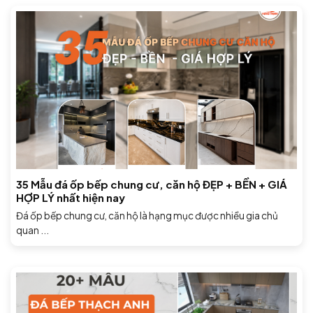
35 Mẫu đá ốp bếp chung cư, căn hộ ĐẸP + BỀN + GIÁ
HỢP LÝ nhất hiện nay
Đá ốp bếp chung cư, căn hộ là hạng mục được nhiều gia chủ
quan ...