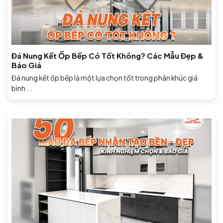
Đá Nung Kết Ốp Bếp Có Tốt Không? Các Mẫu Đẹp &
Báo Giá
Đá nung kết ốp bếp là một lựa chọn tốt trong phân khúc giá
bình ...