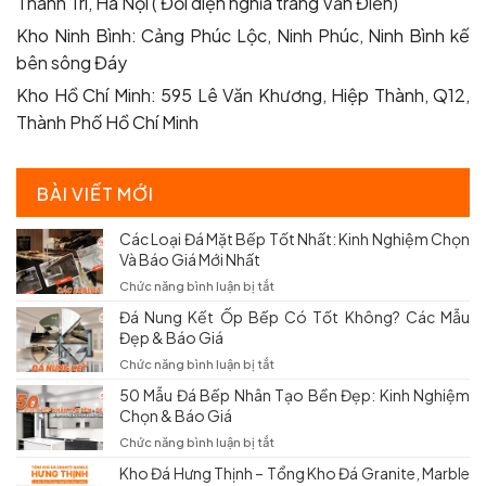
Thanh Trì, Hà Nội ( Đối diện nghĩa trang Văn Điển)
Kho Ninh Bình: Cảng Phúc Lộc, Ninh Phúc, Ninh Bình kế
bên sông Đáy
Kho Hồ Chí Minh: 595 Lê Văn Khương, Hiệp Thành, Q12,
Thành Phố Hồ Chí Minh
BÀI VIẾT MỚI
Các Loại Đá Mặt Bếp Tốt Nhất: Kinh Nghiệm Chọn
Và Báo Giá Mới Nhất
ở
Chức năng bình luận bị tắt
Các
Đá Nung Kết Ốp Bếp Có Tốt Không? Các Mẫu
Loại
Đẹp & Báo Giá
Đá
Mặt
ở
Chức năng bình luận bị tắt
Bếp
Đá
50 Mẫu Đá Bếp Nhân Tạo Bền Đẹp: Kinh Nghiệm
Tốt
Nung
Chọn & Báo Giá
Nhất:
Kết
Kinh
Ốp
ở
Chức năng bình luận bị tắt
Nghiệm
Bếp
50
Chọn
Kho Đá Hưng Thịnh – Tổng Kho Đá Granite, Marble
Có
Mẫu