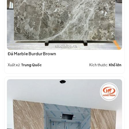
Tiết
nhất
hiện
nay
Đá Marble Burdur Brown
Xuất xứ:
Trung Quốc
Kích thước:
Khổ lớn