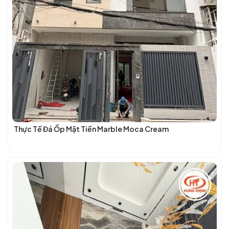
Thực Tế Đá Ốp Mặt Tiền Marble Moca Cream