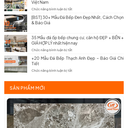
Và
Việt Nam
Tốt
Đá
Báo
Không?
Bếp
ở
Chức năng bình luận bị tắt
Giá
Các
Nhân
Kho
Mới
Mẫu
[BST] 30+ Mẫu Đá Bếp Đen Đẹp Nhất, Cách Chọn
Tạo
Đá
Nhất
Đẹp
& Báo Giá
Bền
Hưng
&
Đẹp:
Thịnh
Báo
Kinh
–
Giá
Nghiệm
35 Mẫu đá ốp bếp chung cư, căn hộ ĐẸP + BỀN +
Tổng
Chọn
GIÁ HỢP LÝ nhất hiện nay
Kho
&
Đá
ở
Chức năng bình luận bị tắt
Báo
Granite,
35
Giá
Marble
+20 Mẫu Đá Bếp Thạch Anh Đẹp – Báo Giá Chi
Mẫu
Việt
Tiết
đá
Nam
ốp
ở
Chức năng bình luận bị tắt
bếp
+20
chung
Mẫu
cư,
Đá
SẢN PHẨM MỚI
căn
Bếp
hộ
Thạch
ĐẸP
Anh
+
Đẹp
BỀN
–
+
Báo
GIÁ
Giá
HỢP
Chi
LÝ