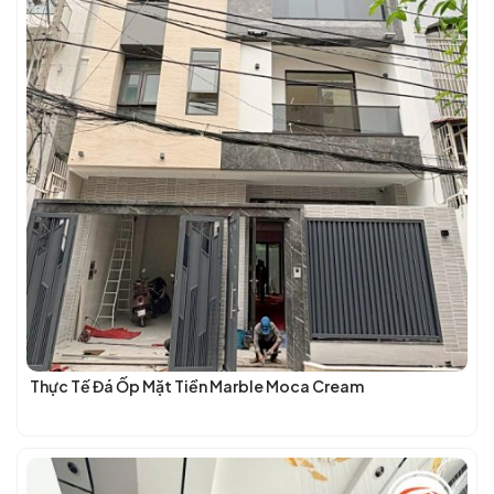
Thực Tế Đá Ốp Mặt Tiền Marble Moca Cream