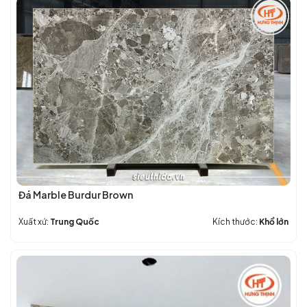
+
Đẹp
BỀN
–
+
Báo
GIÁ
Giá
HỢP
Chi
LÝ
Tiết
nhất
hiện
nay
Đá Marble Burdur Brown
Xuất xứ:
Trung Quốc
Kích thước:
Khổ lớn