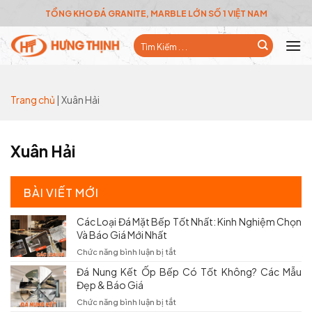
Skip
TỔNG KHO ĐÁ GRANITE, MARBLE LỚN SỐ 1 VIỆT NAM
to
Tìm
content
kiếm:
Trang chủ
|
Xuân Hải
Xuân Hải
BÀI VIẾT MỚI
Các Loại Đá Mặt Bếp Tốt Nhất: Kinh Nghiệm Chọn
Và Báo Giá Mới Nhất
ở
Chức năng bình luận bị tắt
Các
Đá Nung Kết Ốp Bếp Có Tốt Không? Các Mẫu
Loại
Đẹp & Báo Giá
Đá
Mặt
ở
Chức năng bình luận bị tắt
Bếp