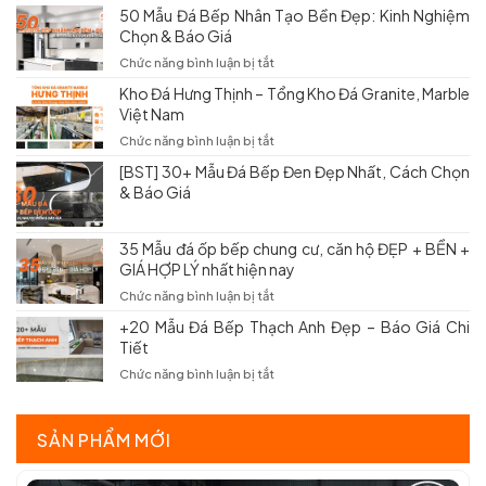
Đá
50 Mẫu Đá Bếp Nhân Tạo Bền Đẹp: Kinh Nghiệm
Tốt
Nung
Chọn & Báo Giá
Nhất:
Kết
Kinh
Ốp
ở
Chức năng bình luận bị tắt
Nghiệm
Bếp
50
Chọn
Kho Đá Hưng Thịnh – Tổng Kho Đá Granite, Marble
Có
Mẫu
Và
Việt Nam
Tốt
Đá
Báo
Không?
Bếp
ở
Chức năng bình luận bị tắt
Giá
Các
Nhân
Kho
Mới
Mẫu
[BST] 30+ Mẫu Đá Bếp Đen Đẹp Nhất, Cách Chọn
Tạo
Đá
Nhất
Đẹp
& Báo Giá
Bền
Hưng
&
Đẹp:
Thịnh
Báo
Kinh
–
Giá
Nghiệm
35 Mẫu đá ốp bếp chung cư, căn hộ ĐẸP + BỀN +
Tổng
Chọn
GIÁ HỢP LÝ nhất hiện nay
Kho
&
Đá
ở
Chức năng bình luận bị tắt
Báo
Granite,
35
Giá
Marble
+20 Mẫu Đá Bếp Thạch Anh Đẹp – Báo Giá Chi
Mẫu
Việt
Tiết
đá
Nam
ốp
ở
Chức năng bình luận bị tắt
bếp
+20
chung
Mẫu
cư,
Đá
SẢN PHẨM MỚI
căn
Bếp
hộ
Thạch
ĐẸP
Anh