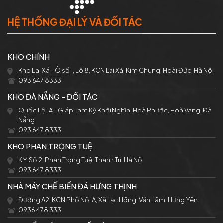
HỆ THỐNG ĐẠI LÝ VÀ ĐỐI TÁC
KHO CHÍNH
Kho Lai Xá - Ô số 1, Lô 8, KCN Lai Xá, Kim Chung, Hoài Đức, Hà Nội
093 647 8333
KHO ĐÀ NẴNG - ĐỐI TÁC
Quốc Lộ 1A - Giáp Tam Kỳ Khởi Nghĩa, Hoà Phước, Hoà Vang, Đà
Nẵng.
093 647 8333
KHO PHAN TRỌNG TUỆ
KM Số 2, Phan Trọng Tuệ, Thanh Trì, Hà Nội
093 647 8333
NHÀ MÁY CHẾ BIẾN ĐÁ HƯNG THỊNH
Đường A2, KCN Phố Nối A, Xã Lạc Hồng, Văn Lâm, Hưng Yên
0936 478 333