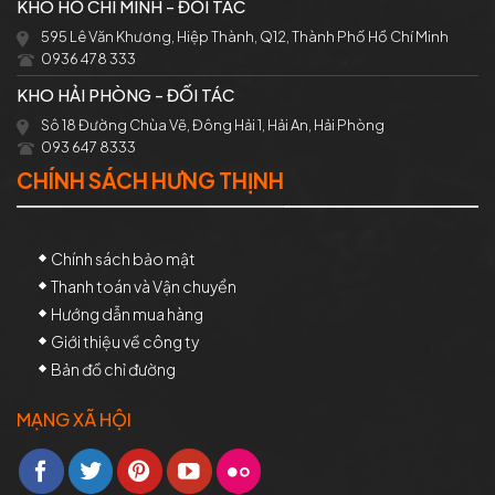
KHO HỒ CHÍ MINH - ĐỐI TÁC
595 Lê Văn Khương, Hiệp Thành, Q12, Thành Phố Hồ Chí Minh
0936 478 333
KHO HẢI PHÒNG - ĐỐI TÁC
Sô 18 Đường Chùa Vẽ, Đông Hải 1, Hải An, Hải Phòng
093 647 8333
CHÍNH SÁCH HƯNG THỊNH
Chính sách bảo mật
Thanh toán và Vận chuyển
Hướng dẫn mua hàng
Giới thiệu về công ty
Bản đồ chỉ đường
MẠNG XÃ HỘI