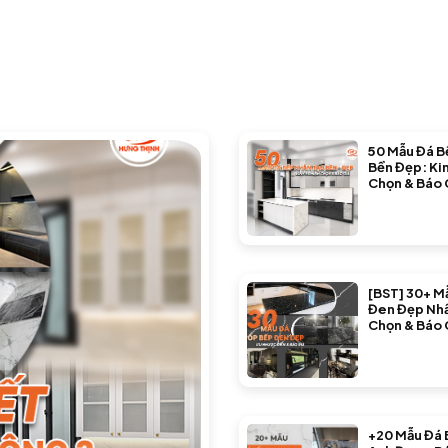
50 Mẫu Đá B
Bền Đẹp: Ki
Chọn & Báo 
[BST] 30+ M
Đen Đẹp Nh
Chọn & Báo 
+20 Mẫu Đá 