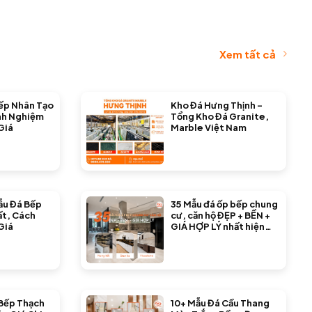
Xem tất cả
ếp Nhân Tạo
Kho Đá Hưng Thịnh –
nh Nghiệm
Tổng Kho Đá Granite,
Giá
Marble Việt Nam
ẫu Đá Bếp
35 Mẫu đá ốp bếp chung
ất, Cách
cư, căn hộ ĐẸP + BỀN +
Giá
GIÁ HỢP LÝ nhất hiện
nay
Bếp Thạch
10+ Mẫu Đá Cầu Thang