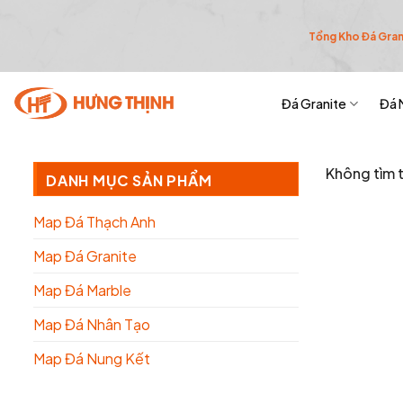
Skip
to
Tổng Kho Đá Grani
content
Map Đá Nhân Tạo Thường
Đá Granite
Đá 
Trang chủ
/
Map Đá Nhân Tạo
/
Map Đá Nhân Tạo Thường
Không tìm t
DANH MỤC SẢN PHẨM
Map Đá Thạch Anh
Map Đá Granite
Map Đá Marble
Map Đá Nhân Tạo
Map Đá Nung Kết