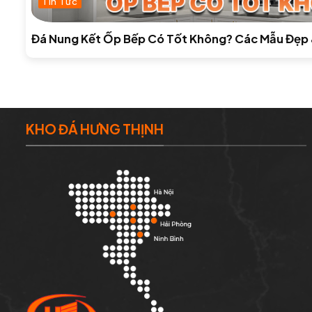
Tin Tức
Đá Nung Kết Ốp Bếp Có Tốt Không? Các Mẫu Đẹp 
KHO ĐÁ HƯNG THỊNH