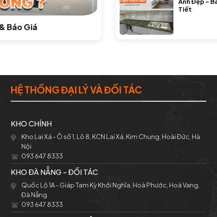
Anh Đẹp – B
Tiết
& Báo Giá
HỆ THỐNG ĐẠI LÝ VÀ ĐỐI TÁC
KHO CHÍNH
Kho Lai Xá - Ô số 1, Lô 8, KCN Lai Xá, Kim Chung, Hoài Đức, Hà
Nội
093 647 8333
KHO ĐÀ NẴNG - ĐỐI TÁC
Quốc Lộ 1A - Giáp Tam Kỳ Khởi Nghĩa, Hoà Phước, Hoà Vang,
Đà Nẵng.
093 647 8333