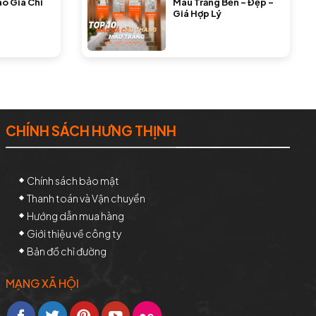
áo Giá Chi
Màu Trắng Bền – Đẹp –
Giá Hợp Lý
CHÍNH SÁCH HƯNG THỊNH
Chính sách bảo mật
Thanh toán và Vận chuyển
Hướng dẫn mua hàng
Giới thiệu về công ty
Bản đồ chỉ đường
MẠNG XÃ HỘI