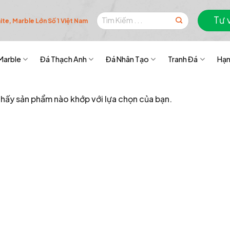
Tìm
Tư 
te, Marble Lớn Số 1 Việt Nam
kiếm:
Marble
Đá Thạch Anh
Đá Nhân Tạo
Tranh Đá
Hạn
hấy sản phẩm nào khớp với lựa chọn của bạn.