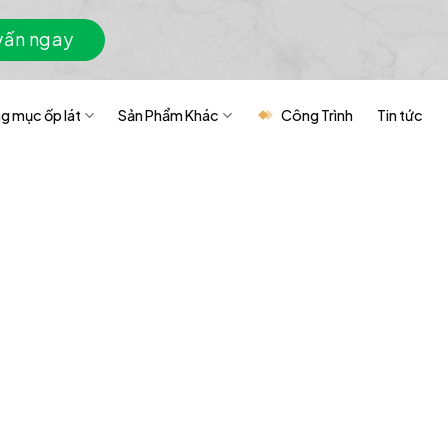
vấn ngay
g mục ốp lát
Sản Phẩm Khác
Công Trình
Tin tức