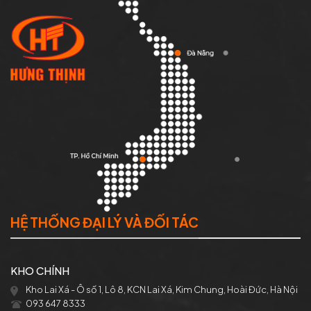
HỆ THỐNG ĐẠI LÝ VÀ ĐỐI TÁC
KHO CHÍNH
Kho Lai Xá - Ô số 1, Lô 8, KCN Lai Xá, Kim Chung, Hoài Đức, Hà Nội
093 647 8333