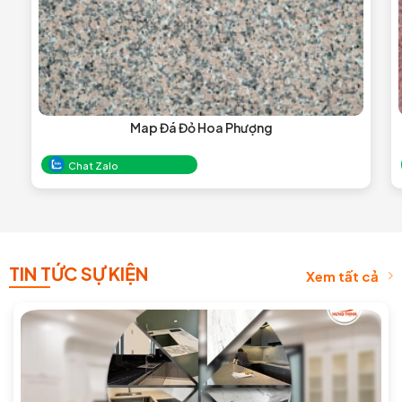
Map Đá Đỏ Hoa Phượng
Chat Zalo
TIN TỨC SỰ KIỆN
Xem tất cả