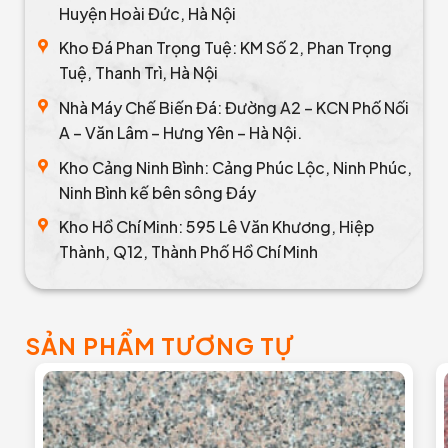
Huyện Hoài Đức, Hà Nội
Kho Đá Phan Trọng Tuệ: KM Số 2, Phan Trọng
Tuệ, Thanh Trì, Hà Nội
Nhà Máy Chế Biến Đá: Đường A2 – KCN Phố Nối
A – Văn Lâm – Hưng Yên – Hà Nội.
Kho Cảng Ninh Bình: Cảng Phúc Lộc, Ninh Phúc,
Ninh Bình kế bên sông Đáy
Kho Hồ Chí Minh: 595 Lê Văn Khương, Hiệp
Thành, Q12, Thành Phố Hồ Chí Minh
SẢN PHẨM TƯƠNG TỰ