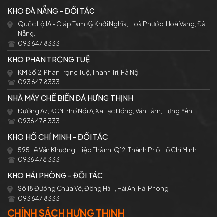
KHO ĐÀ NẴNG - ĐỐI TÁC
Quốc Lộ 1A - Giáp Tam Kỳ Khởi Nghĩa, Hoà Phước, Hoà Vang, Đà
Nẵng.
093 647 8333
KHO PHAN TRỌNG TUỆ
KM Số 2, Phan Trọng Tuệ, Thanh Trì, Hà Nội
093 647 8333
NHÀ MÁY CHẾ BIẾN ĐÁ HƯNG THỊNH
Đường A2, KCN Phố Nối A, Xã Lạc Hồng, Văn Lâm, Hưng Yên
0936 478 333
KHO HỒ CHÍ MINH - ĐỐI TÁC
595 Lê Văn Khương, Hiệp Thành, Q12, Thành Phố Hồ Chí Minh
0936 478 333
KHO HẢI PHÒNG - ĐỐI TÁC
Sô 18 Đường Chùa Vẽ, Đông Hải 1, Hải An, Hải Phòng
093 647 8333
CHÍNH SÁCH HƯNG THỊNH