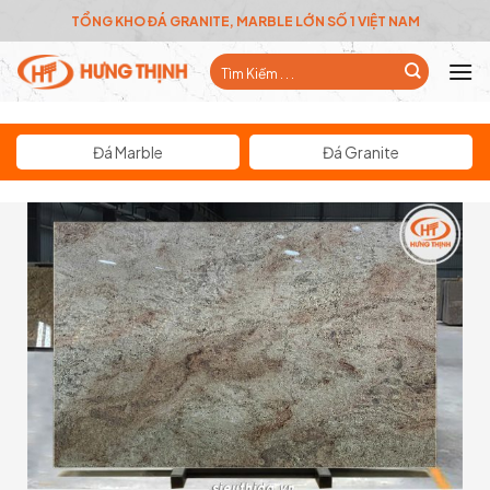
Skip
TỔNG KHO ĐÁ GRANITE, MARBLE LỚN SỐ 1 VIỆT NAM
to
Tìm
content
kiếm:
Đá Marble
Đá Granite