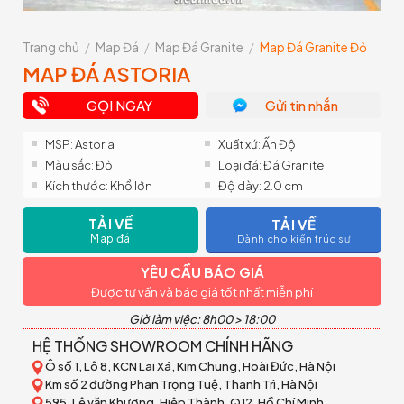
Trang chủ
/
Map Đá
/
Map Đá Granite
/
Map Đá Granite Đỏ
MAP ĐÁ ASTORIA
GỌI NGAY
Gửi tin nhắn
MSP: Astoria
Xuất xứ: Ấn Độ
Màu sắc: Đỏ
Loại đá: Đá Granite
Kích thước: Khổ lớn
Độ dày: 2.0 cm
TẢI VỀ
TẢI VỀ
Map đá
Dành cho kiến trúc sư
YÊU CẦU BÁO GIÁ
Được tư vấn và báo giá tốt nhất miễn phí
Giờ làm việc: 8h00 > 18:00
HỆ THỐNG SHOWROOM CHÍNH HÃNG
Ô số 1, Lô 8, KCN Lai Xá, Kim Chung, Hoài Đức, Hà Nội
Km số 2 đường Phan Trọng Tuệ, Thanh Trì, Hà Nội
595, Lê văn Khương, Hiệp Thành, Q12, Hồ Chí Minh