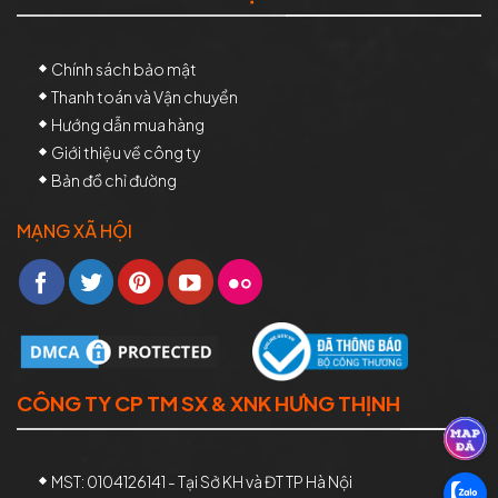
Chính sách bảo mật
Thanh toán và Vận chuyển
Hướng dẫn mua hàng
Giới thiệu về công ty
Bản đồ chỉ đường
MẠNG XÃ HỘI
CÔNG TY CP TM SX & XNK HƯNG THỊNH
MST: 0104126141 - Tại Sở KH và ĐT TP Hà Nội