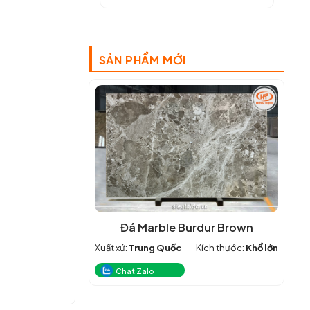
SẢN PHẨM MỚI
Đá Marble Burdur Brown
Xuất xứ:
Trung Quốc
Kích thước:
Khổ lớn
Chat Zalo