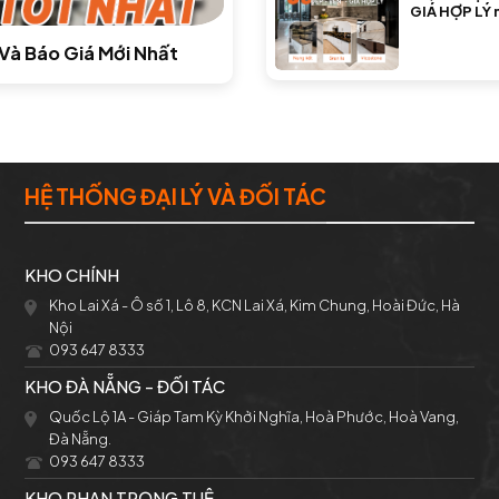
GIÁ HỢP LÝ 
nay
Và Báo Giá Mới Nhất
HỆ THỐNG ĐẠI LÝ VÀ ĐỐI TÁC
KHO CHÍNH
Kho Lai Xá - Ô số 1, Lô 8, KCN Lai Xá, Kim Chung, Hoài Đức, Hà
Nội
093 647 8333
KHO ĐÀ NẴNG - ĐỐI TÁC
Quốc Lộ 1A - Giáp Tam Kỳ Khởi Nghĩa, Hoà Phước, Hoà Vang,
Đà Nẵng.
093 647 8333
KHO PHAN TRỌNG TUỆ