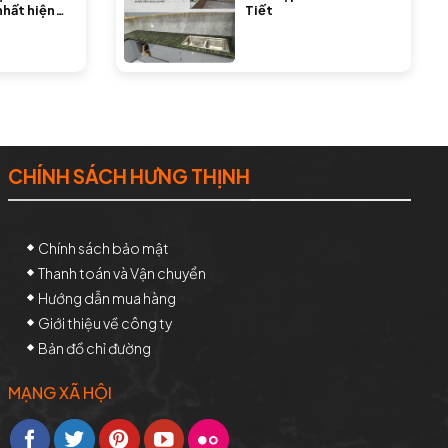
nhất hiện
Tiết
CHÍNH SÁCH HƯNG THỊNH
Chính sách bảo mật
Thanh toán và Vận chuyển
Hướng dẫn mua hàng
Giới thiệu về công ty
Bản đồ chỉ đường
MẠNG XÃ HỘI