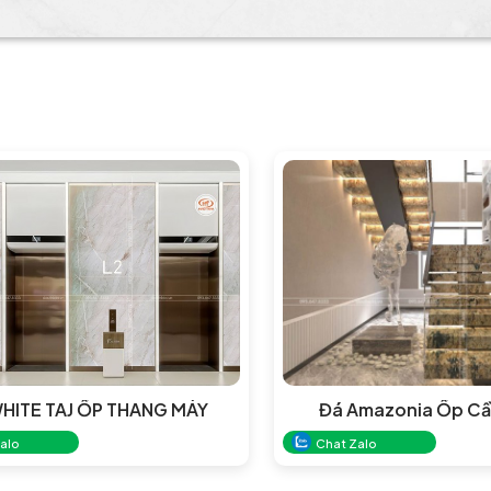
HITE TAJ ỐP THANG MÁY
Đá Amazonia Ốp Cầ
alo
Chat Zalo