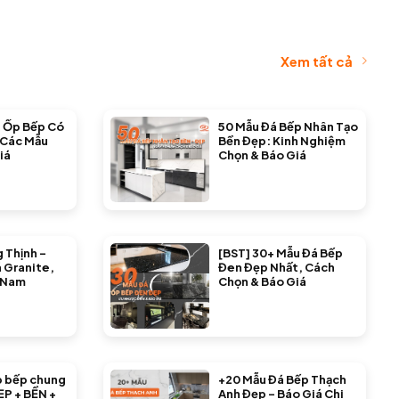
Xem tất cả
 Ốp Bếp Có
50 Mẫu Đá Bếp Nhân Tạo
 Các Mẫu
Bền Đẹp: Kinh Nghiệm
iá
Chọn & Báo Giá
 Thịnh –
[BST] 30+ Mẫu Đá Bếp
 Granite,
Đen Đẹp Nhất, Cách
 Nam
Chọn & Báo Giá
p bếp chung
+20 Mẫu Đá Bếp Thạch
ẸP + BỀN +
Anh Đẹp – Báo Giá Chi