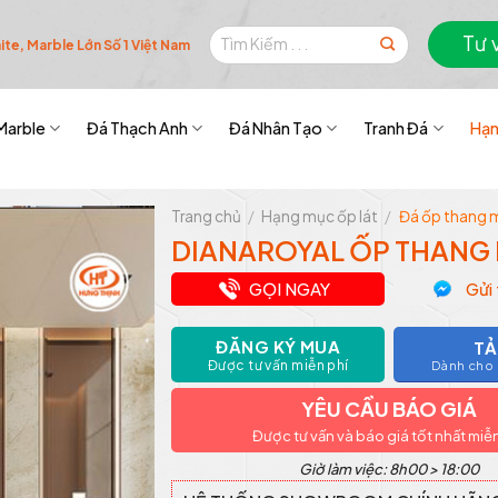
Tìm
Tư 
te, Marble Lớn Số 1 Việt Nam
kiếm:
Marble
Đá Thạch Anh
Đá Nhân Tạo
Tranh Đá
Hạn
Trang chủ
/
Hạng mục ốp lát
/
Đá ốp thang 
DIANAROYAL ỐP THANG
GỌI NGAY
Gửi 
ĐĂNG KÝ MUA
TẢ
Được tư vấn miễn phí
Dành cho k
YÊU CẦU BÁO GIÁ
Được tư vấn và báo giá tốt nhất miễ
Giờ làm việc: 8h00 > 18:00