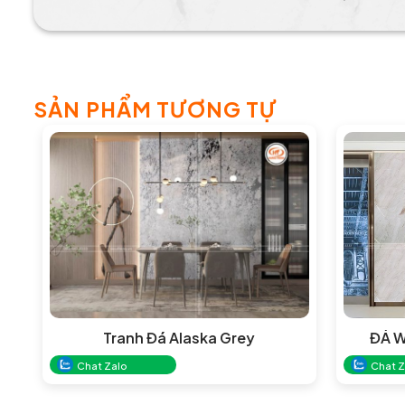
SẢN PHẨM TƯƠNG TỰ
Tranh Đá Alaska Grey
ĐÁ W
Chat Zalo
Chat Z