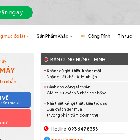
vấn ngay
g mục ốp lát
Sản Phẩm Khác
Công Trình
Tin tức
BÁN CÙNG HƯNG THỊNH
máy
 MÁY
Khách cũ giới thiệu khách mới
Nhận chiết khấu % lợi nhuận
tin nhắn
Dành cho cộng tác viên
Giới thiệu khách & nhận hoa hồng
I VỀ
iến trúc sư
Nhà thiết kế nội thất, kiến trúc sư
Đưa khách đến mua
thưởng phần trăm doanh thu
n phí
Hotline:
093 647 8333
Inbox Facebook