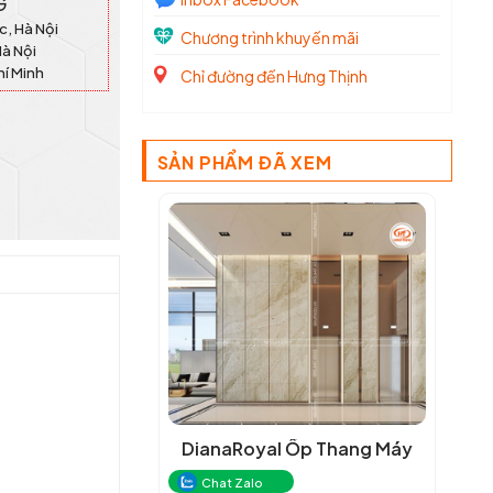
G
c, Hà Nội
Chương trình khuyến mãi
Hà Nội
hí Minh
Chỉ đường đến Hưng Thịnh
SẢN PHẨM ĐÃ XEM
DianaRoyal Ốp Thang Máy
Chat Zalo