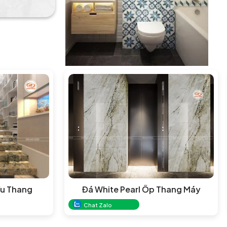
u Thang
Đá White Pearl Ốp Thang Máy
Chat Zalo