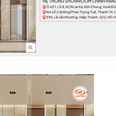
HỆ THỐNG SHOWROOM CHÍNH HÃN
Ô số 1, Lô 8, KCN Lai Xá, Kim Chung, Hoài Đứ
Km số 2 đường Phan Trọng Tuệ, Thanh Trì, 
595, Lê văn Khương, Hiệp Thành, Q12, Hồ C