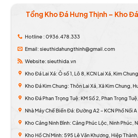
Tổng Kho Đá Hưng Thịnh – Kho Đá 
Hotline : 0936.478.333
Email: sieuthidahungthinh@gmail.com
Website: sieuthida.vn
Kho Đá Lai Xá: Ô số 1, Lô 8, KCN Lai Xá, Kim Chun
Kho Đá Kim Chung: Thôn Lai Xá, Xã Kim Chung, H
Kho Đá Phan Trọng Tuệ: KM Số 2, Phan Trọng Tuệ, 
Nhà Máy Chế Biến Đá: Đường A2 – KCN Phố Nối A 
Kho Cảng Ninh Bình: Cảng Phúc Lộc, Ninh Phúc, N
Kho Hồ Chí Minh: 595 Lê Văn Khương, Hiệp Thành,