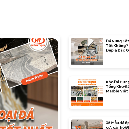
Đá Nung Kết
Tốt Không?
Đẹp & Báo G
Kho Đá Hưng
Tổng Kho Đá
Marble Việt
35 Mẫu đá ố
cư, căn hộ Đ