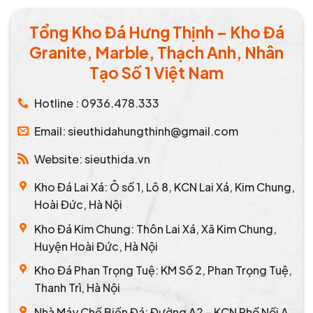
Tổng Kho Đá Hưng Thịnh – Kho Đá
Granite, Marble, Thạch Anh, Nhân
Tạo Số 1 Việt Nam
Hotline : 0936.478.333
Email: sieuthidahungthinh@gmail.com
Website: sieuthida.vn
Kho Đá Lai Xá: Ô số 1, Lô 8, KCN Lai Xá, Kim Chung,
Hoài Đức, Hà Nội
Kho Đá Kim Chung: Thôn Lai Xá, Xã Kim Chung,
Huyện Hoài Đức, Hà Nội
Kho Đá Phan Trọng Tuệ: KM Số 2, Phan Trọng Tuệ,
Thanh Trì, Hà Nội
Nhà Máy Chế Biến Đá: Đường A2 – KCN Phố Nối A