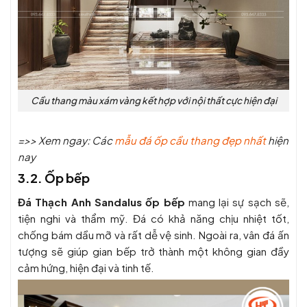
Cầu thang màu xám vàng kết hợp với nội thất cực hiện đại
=>> Xem ngay: Các
mẫu đá ốp cầu thang đẹp nhất
hiện
nay
3.2. Ốp bếp
Đá Thạch Anh Sandalus ốp bếp
mang lại sự sạch sẽ,
tiện nghi và thẩm mỹ. Đá có khả năng chịu nhiệt tốt,
chống bám dầu mỡ và rất dễ vệ sinh. Ngoài ra, vân đá ấn
tượng sẽ giúp gian bếp trở thành một không gian đầy
cảm hứng, hiện đại và tinh tế.