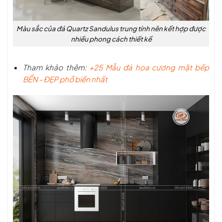
Màu sắc của đá Quartz Sandulus trung tính nên kết hợp được
nhiều phong cách thiết kế
Tham khảo thêm:
+25 Mẫu đá hoa cương mặt bếp
BỀN – ĐẸP phổ biến nhất