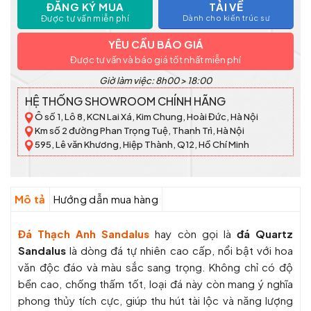
ĐĂNG KÝ MUA
TẢI VỀ
Được tư vấn miễn phí
Dành cho kiến trúc sư
YÊU CẦU BÁO GIÁ
Được tư vấn và báo giá tốt nhất miễn phí
Giờ làm việc: 8h00 > 18:00
HỆ THỐNG SHOWROOM CHÍNH HÃNG
Ô số 1, Lô 8, KCN Lai Xá, Kim Chung, Hoài Đức, Hà Nội
Km số 2 đường Phan Trọng Tuệ, Thanh Trì, Hà Nội
595, Lê văn Khương, Hiệp Thành, Q12, Hồ Chí Minh
Mô tả
Hướng dẫn mua hàng
Đá Thạch Anh Sandalus
hay còn gọi là
đá Quartz
Sandalus
là dòng đá tự nhiên cao cấp, nổi bật với hoa
văn độc đáo và màu sắc sang trọng. Không chỉ có độ
bền cao, chống thấm tốt, loại đá này còn mang ý nghĩa
phong thủy tích cực, giúp thu hút tài lộc và năng lượng