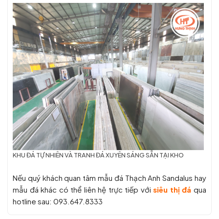
KHU ĐÁ TỰ NHIÊN VÀ TRANH ĐÁ XUYÊN SÁNG SẴN TẠI KHO
Nếu quý khách quan tâm mẫu đá Thạch Anh Sandalus hay
mẫu
đá khác có thể liên hệ trực tiếp với
siêu thị đá
qua
hotline sau:
093.647.8333