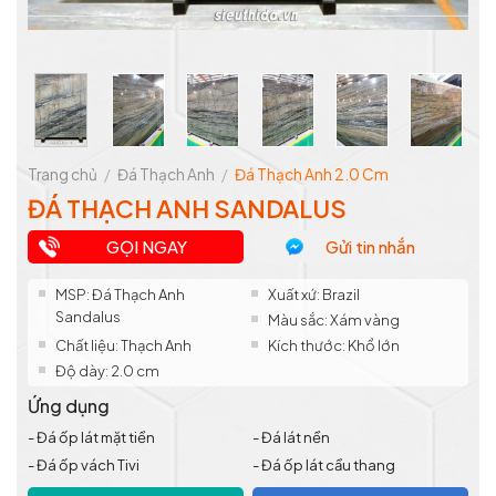
Trang chủ
/
Đá Thạch Anh
/
Đá Thạch Anh 2.0 Cm
ĐÁ THẠCH ANH SANDALUS
GỌI NGAY
Gửi tin nhắn
MSP: Đá Thạch Anh
Xuất xứ: Brazil
Sandalus
Màu sắc: Xám vàng
Chất liệu: Thạch Anh
Kích thước: Khổ lớn
Độ dày: 2.0 cm
Ứng dụng
- Đá ốp lát mặt tiền
- Đá lát nền
- Đá ốp vách Tivi
- Đá ốp lát cầu thang