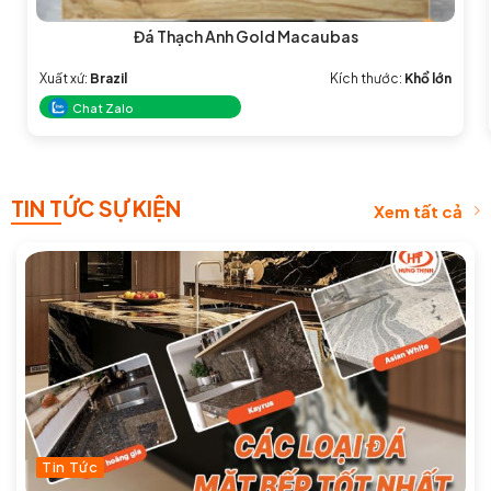
Đá Thạch Anh Gold Macaubas
Xuất xứ:
Brazil
Kích thước:
Khổ lớn
Chat Zalo
TIN TỨC SỰ KIỆN
Xem tất cả
Tin Tức