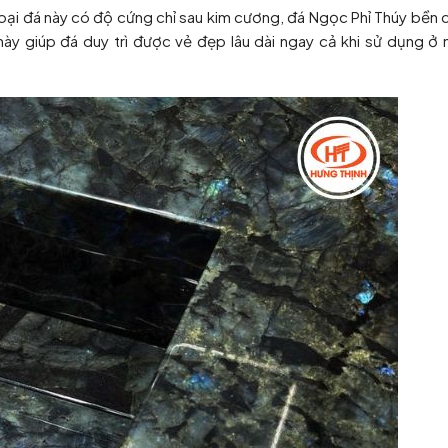
oại đá này có độ cứng chỉ sau kim cương, đá Ngọc Phỉ Thúy bền 
ày giúp đá duy trì được vẻ đẹp lâu dài ngay cả khi sử dụng ở