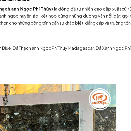
hạch anh Ngọc Phỉ Thúy
) là dòng đá tự nhiên cao cấp xuất xứ 
xanh ngọc huyền ảo, kết hợp cùng những đường vân nổi bật gợi
a chọn cho những công trình cần sự khác biệt, đẳng cấp và trường tồn 
an Blue, Đá Thạch anh Ngọc Phỉ Thúy Madagascar, Đá Xanh Ngọc Phỉ