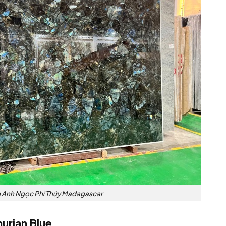
 Anh Ngọc Phỉ Thúy Madagascar
murian Blue