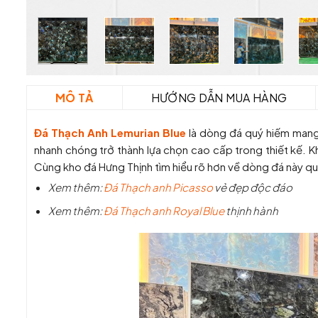
MÔ TẢ
HƯỚNG DẪN MUA HÀNG
Đá Thạch Anh Lemurian Blue
là dòng đá quý hiếm mang 
nhanh chóng trở thành lựa chọn cao cấp trong thiết kế.
Cùng kho đá Hưng Thịnh tìm hiểu rõ hơn về dòng đá này qua
Xem thêm:
Đá Thạch anh Picasso
vẻ đẹp độc đáo
Xem thêm:
Đá Thạch anh Royal Blue
thịnh hành