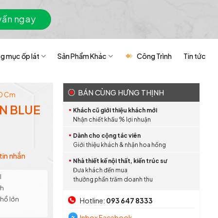
vấn ngay
g mục ốp lát
Sản Phẩm Khác
Công Trình
Tin tức
BÁN CÙNG HƯNG THỊNH
.0 Cm
N BLUE
Khách cũ giới thiệu khách mới
Nhận chiết khấu % lợi nhuận
Dành cho cộng tác viên
Giới thiệu khách & nhận hoa hồng
tin nhắn
Nhà thiết kế nội thất, kiến trúc sư
Đưa khách đến mua
l
thưởng phần trăm doanh thu
nh
Khổ lớn
Hotline:
093 647 8333
Inbox Facebook