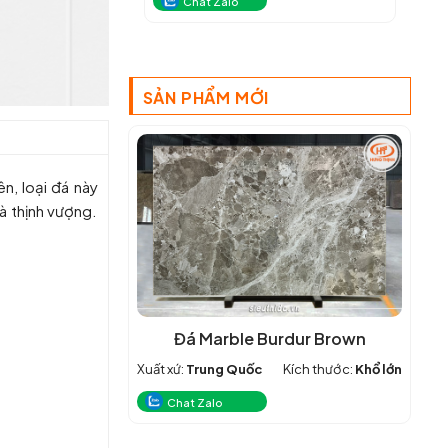
Chat Zalo
SẢN PHẨM MỚI
n, loại đá này
à thịnh vượng.
Đá Marble Burdur Brown
Xuất xứ:
Trung Quốc
Kích thước:
Khổ lớn
Chat Zalo