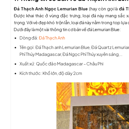
Đá Thạch Anh Ngọc Lemurian Blue
(hay còn gọi là
đá T
Được khai thác ở vùng đặc trưng, loại đá này mang sắc 
trọng. Với vẻ đẹp khó trộn lẫn, loại đá này nằm trong top lự
Dưới đây là một vài thông tin cơ bản về đá Lemurian Blue:
Dòng đá:
Đá Thạch Anh
Tên gọi: Đá Thạch anh Lemurian Blue, Đá Quartz Lemuri
Phỉ Thúy Madagascar, Đá Ngọc Phỉ Thúy xuyên sáng,…
Xuất xứ: Quốc đảo Madagascar – Châu Phi
Kích thước: Khổ lớn, độ dày 2cm