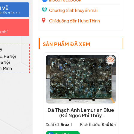
I VỀ
Chương trình khuyến mãi
iến trúc sư
Chỉ đường đến Hưng Thịnh
n phí
SẢN PHẨM ĐÃ XEM
G
c, Hà Nội
Hà Nội
hí Minh
Đá Thạch Anh Lemurian Blue
(Đá Ngọc Phỉ Thúy
Madagascar)
Xuất xứ:
Brazil
Kích thước:
Khổ lớn