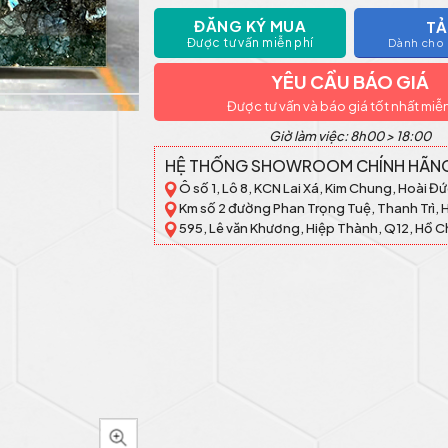
ĐĂNG KÝ MUA
TẢ
Được tư vấn miễn phí
Dành cho k
YÊU CẦU BÁO GIÁ
Được tư vấn và báo giá tốt nhất miễ
Giờ làm việc: 8h00 > 18:00
HỆ THỐNG SHOWROOM CHÍNH HÃN
Ô số 1, Lô 8, KCN Lai Xá, Kim Chung, Hoài Đứ
Km số 2 đường Phan Trọng Tuệ, Thanh Trì, 
595, Lê văn Khương, Hiệp Thành, Q12, Hồ C