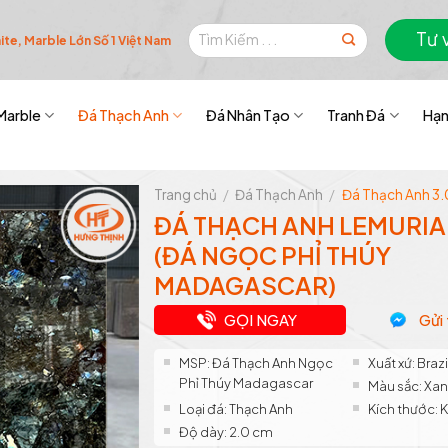
Tìm
Tư 
te, Marble Lớn Số 1 Việt Nam
kiếm:
Marble
Đá Thạch Anh
Đá Nhân Tạo
Tranh Đá
Hạn
Trang chủ
/
Đá Thạch Anh
/
Đá Thạch Anh 3
ĐÁ THẠCH ANH LEMURIA
(ĐÁ NGỌC PHỈ THÚY
MADAGASCAR)
GỌI NGAY
Gửi 
MSP: Đá Thạch Anh Ngọc
Xuất xứ: Brazi
Phỉ Thúy Madagascar
Màu sắc: Xa
Loại đá: Thạch Anh
Kích thước: 
Độ dày: 2.0 cm