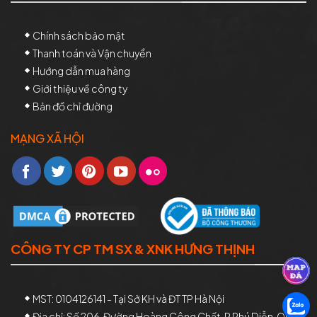
Chính sách bảo mật
Thanh toán và Vận chuyển
Hướng dẫn mua hàng
Giới thiệu về công ty
Bản đồ chỉ đường
MẠNG XÃ HỘI
CÔNG TY CP TM SX & XNK HƯNG THỊNH
MST: 0104126141 - Tại Sở KH và ĐT TP Hà Nội
Địa chỉ: Số 206, Đường Hoàng Công Chất, P.Phú Diễn, Quận