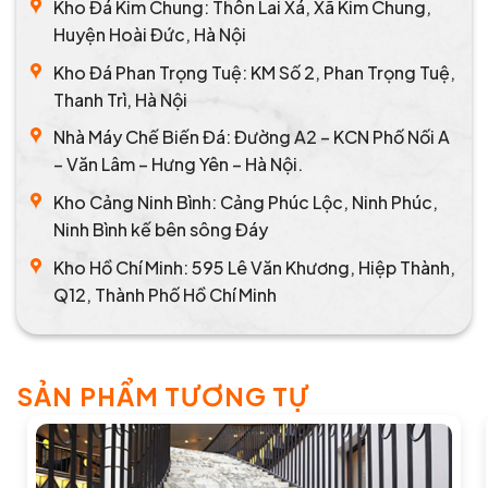
Kho Đá Kim Chung: Thôn Lai Xá, Xã Kim Chung,
Huyện Hoài Đức, Hà Nội
Kho Đá Phan Trọng Tuệ: KM Số 2, Phan Trọng Tuệ,
Thanh Trì, Hà Nội
Nhà Máy Chế Biến Đá: Đường A2 – KCN Phố Nối A
– Văn Lâm – Hưng Yên – Hà Nội.
Kho Cảng Ninh Bình: Cảng Phúc Lộc, Ninh Phúc,
Ninh Bình kế bên sông Đáy
Kho Hồ Chí Minh: 595 Lê Văn Khương, Hiệp Thành,
Q12, Thành Phố Hồ Chí Minh
SẢN PHẨM TƯƠNG TỰ