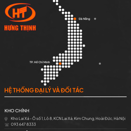
HỆ THỐNG ĐẠI LÝ VÀ ĐỐI TÁC
KHO CHÍNH
Kho Lai Xá - Ô số 1, Lô 8, KCN Lai Xá, Kim Chung, Hoài Đức, Hà Nội
093 647 8333