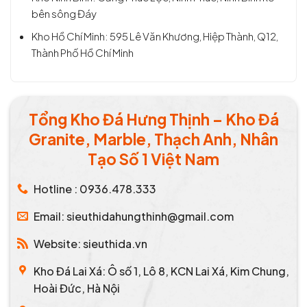
bên sông Đáy
Kho Hồ Chí Minh: 595 Lê Văn Khương, Hiệp Thành, Q12,
Thành Phố Hồ Chí Minh
Tổng Kho Đá Hưng Thịnh – Kho Đá
Granite, Marble, Thạch Anh, Nhân
Tạo Số 1 Việt Nam
Hotline : 0936.478.333
Email: sieuthidahungthinh@gmail.com
Website: sieuthida.vn
Kho Đá Lai Xá: Ô số 1, Lô 8, KCN Lai Xá, Kim Chung,
Hoài Đức, Hà Nội