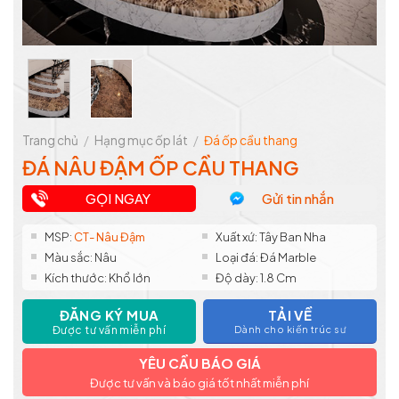
Trang chủ
/
Hạng mục ốp lát
/
Đá ốp cầu thang
ĐÁ NÂU ĐẬM ỐP CẦU THANG
GỌI NGAY
Gửi tin nhắn
MSP:
CT- Nâu Đậm
Xuất xứ: Tây Ban Nha
Màu sắc: Nâu
Loại đá: Đá Marble
Kích thước: Khổ lớn
Độ dày: 1.8 Cm
ĐĂNG KÝ MUA
TẢI VỀ
Được tư vấn miễn phí
Dành cho kiến trúc sư
YÊU CẦU BÁO GIÁ
Được tư vấn và báo giá tốt nhất miễn phí