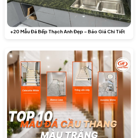
+20 Mẫu Đá Bếp Thạch Anh Đẹp – Báo Giá Chi Tiết