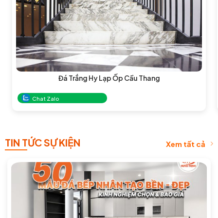
Đá Trắng Hy Lạp Ốp Cầu Thang
Chat Zalo
TIN TỨC SỰ KIỆN
Xem tất cả