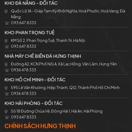
KHO ĐÀ NẴNG - ĐỐI TÁC
Quốc Lộ 1A - Giáp Tam Kỳ Khởi Nghĩa, Hoà Phước, Hoà Vang, Đà
Nẵng.
093 647 8333
KHO PHAN TRỌNG TUỆ
KM Số 2, Phan Trọng Tuệ, Thanh Trì, Hà Nội
093 647 8333
NHÀ MÁY CHẾ BIẾN ĐÁ HƯNG THỊNH
Đường A2, KCN Phố Nối A, Xã Lạc Hồng, Văn Lâm, Hưng Yên
0936 478 333
KHO HỒ CHÍ MINH - ĐỐI TÁC
595 Lê Văn Khương, Hiệp Thành, Q12, Thành Phố Hồ Chí Minh
0936 478 333
KHO HẢI PHÒNG - ĐỐI TÁC
Sô 18 Đường Chùa Vẽ, Đông Hải 1, Hải An, Hải Phòng
093 647 8333
CHÍNH SÁCH HƯNG THỊNH