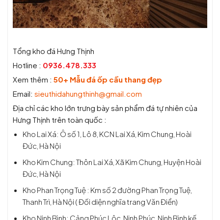
Tổng kho đá Hưng Thịnh
Hotline :
0936.478.333
Xem thêm :
50+ Mẫu đá ốp cầu thang đẹp
Email:
sieuthidahungthinh@gmail.com
Địa chỉ các kho lớn trưng bày sản phẩm đá tự nhiên của
Hưng Thịnh trên toàn quốc :
Kho Lai Xá: Ô số 1, Lô 8, KCN Lai Xá, Kim Chung, Hoài
Đức, Hà Nội
Kho Kim Chung: Thôn Lai Xá, Xã Kim Chung, Huyện Hoài
Đức, Hà Nội
Kho Phan Trọng Tuệ : Km số 2 đường Phan Trọng Tuệ,
Thanh Trì, Hà Nội ( Đối diện nghĩa trang Văn Điển)
Kho Ninh Bình: Cảng Phúc Lộc, Ninh Phúc, Ninh Bình kế