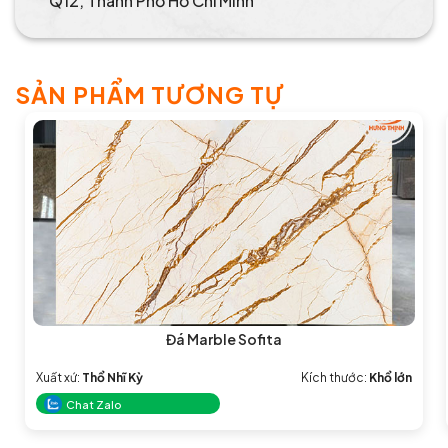
Q12, Thành Phố Hồ Chí Minh
SẢN PHẨM TƯƠNG TỰ
Đá Marble Sofita
Xuất xứ:
Thổ Nhĩ Kỳ
Kích thước:
Khổ lớn
Chat Zalo