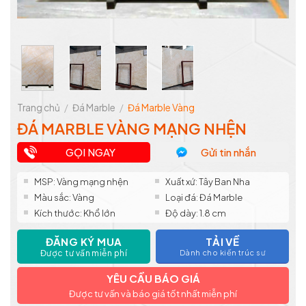
Trang chủ
/
Đá Marble
/
Đá Marble Vàng
ĐÁ MARBLE VÀNG MẠNG NHỆN
GỌI NGAY
Gửi tin nhắn
MSP: Vàng mạng nhện
Xuất xứ: Tây Ban Nha
Màu sắc: Vàng
Loại đá: Đá Marble
Kích thước: Khổ lớn
Độ dày: 1.8 cm
ĐĂNG KÝ MUA
TẢI VỀ
Được tư vấn miễn phí
Dành cho kiến trúc sư
YÊU CẦU BÁO GIÁ
Được tư vấn và báo giá tốt nhất miễn phí