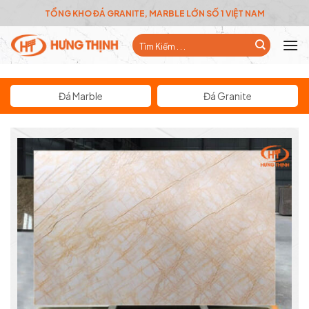
Skip
TỔNG KHO ĐÁ GRANITE, MARBLE LỚN SỐ 1 VIỆT NAM
to
Tìm
content
kiếm:
Đá Marble
Đá Granite