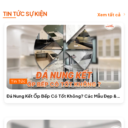
TIN TỨC SỰ KIỆN
Xem tất cả
Tin Tức
Đá Nung Kết Ốp Bếp Có Tốt Không? Các Mẫu Đẹp &
Báo Giá