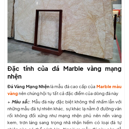
Đặc tính của đá Marble vàng mạng
nhện
Đá Vàng Mạng Nhện
là mẫu đá cao cấp của
Marble màu
vàng
nên chúng hội tụ tất cả đặc điểm của dòng đá này
+
Màu sắ
c
: Mẫu đá này đặc biệt không thể nhầm lẫn với
những mẫu đá tự nhiên khác, sự khác lạ nằm ở đường vân
rối không đối xứng như mạng nhện phủ nên nền vàng
kem, trơn láng sang trọng nhã nhặn hiếm có loại đá tự