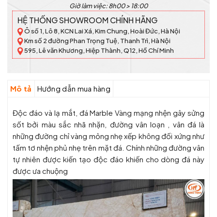
Giờ làm việc: 8h00 > 18:00
HỆ THỐNG SHOWROOM CHÍNH HÃNG
Ô số 1, Lô 8, KCN Lai Xá, Kim Chung, Hoài Đức, Hà Nội
Km số 2 đường Phan Trọng Tuệ, Thanh Trì, Hà Nội
595, Lê văn Khương, Hiệp Thành, Q12, Hồ Chí Minh
Mô tả
Hướng dẫn mua hàng
Độc đáo và lạ mắt, đá Marble Vàng mạng nhện gây sửng
sốt bởi màu sắc nhã nhặn, đường vân loạn , vân đá là
những đường chỉ vàng mỏng nhẹ xếp không đối xứng như
tấm tơ nhện phủ nhẹ trên mặt đá. Chính những đường vân
tự nhiên được kiến tạo độc đáo khiến cho dòng đá này
được ưa chuộng