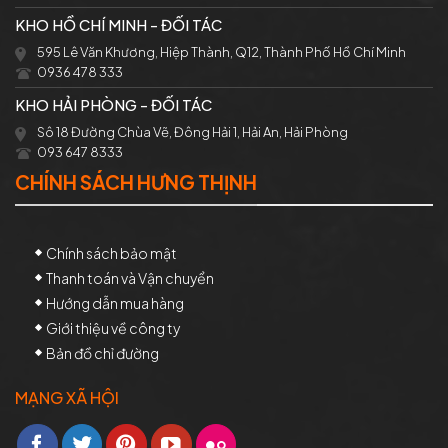
KHO HỒ CHÍ MINH - ĐỐI TÁC
595 Lê Văn Khương, Hiệp Thành, Q12, Thành Phố Hồ Chí Minh
0936 478 333
KHO HẢI PHÒNG - ĐỐI TÁC
Sô 18 Đường Chùa Vẽ, Đông Hải 1, Hải An, Hải Phòng
093 647 8333
CHÍNH SÁCH HƯNG THỊNH
Chính sách bảo mật
Thanh toán và Vận chuyển
Hướng dẫn mua hàng
Giới thiệu về công ty
Bản đồ chỉ đường
MẠNG XÃ HỘI