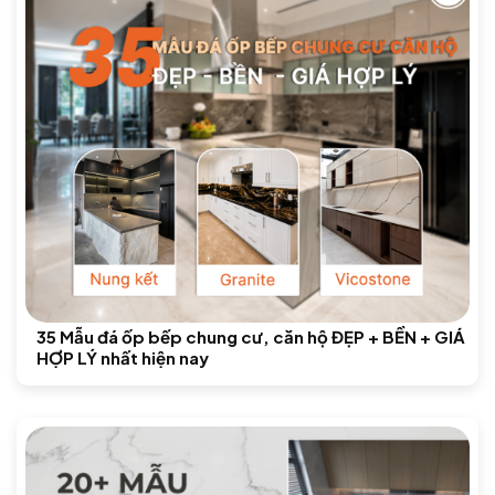
35 Mẫu đá ốp bếp chung cư, căn hộ ĐẸP + BỀN + GIÁ
HỢP LÝ nhất hiện nay