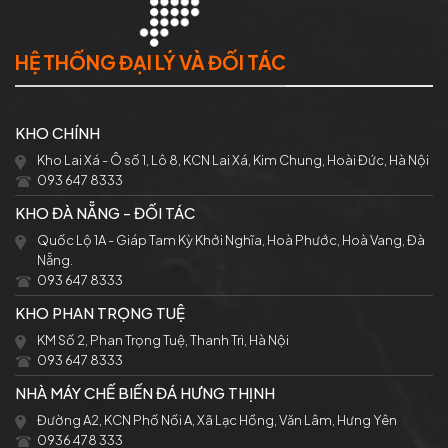
HỆ THỐNG ĐẠI LÝ VÀ ĐỐI TÁC
KHO CHÍNH
Kho Lai Xá - Ô số 1, Lô 8, KCN Lai Xá, Kim Chung, Hoài Đức, Hà Nội
093 647 8333
KHO ĐÀ NẴNG - ĐỐI TÁC
Quốc Lộ 1A - Giáp Tam Kỳ Khởi Nghĩa, Hoà Phước, Hoà Vang, Đà
Nẵng.
093 647 8333
KHO PHAN TRỌNG TUỆ
KM Số 2, Phan Trọng Tuệ, Thanh Trì, Hà Nội
093 647 8333
NHÀ MÁY CHẾ BIẾN ĐÁ HƯNG THỊNH
Đường A2, KCN Phố Nối A, Xã Lạc Hồng, Văn Lâm, Hưng Yên
0936 478 333