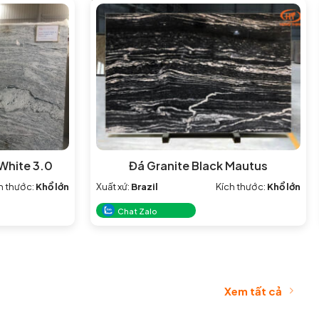
White 3.0
Đá Granite Black Mautus
h thước:
Khổ lớn
Xuất xứ:
Brazil
Kích thước:
Khổ lớn
Chat Zalo
Xem tất cả