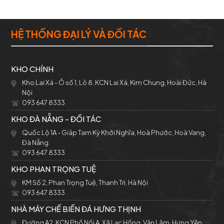
HỆ THỐNG ĐẠI LÝ VÀ ĐỐI TÁC
KHO CHÍNH
Kho Lai Xá - Ô số 1, Lô 8, KCN Lai Xá, Kim Chung, Hoài Đức, Hà
Nội
093 647 8333
KHO ĐÀ NẴNG - ĐỐI TÁC
Quốc Lộ 1A - Giáp Tam Kỳ Khởi Nghĩa, Hoà Phước, Hoà Vang,
Đà Nẵng.
093 647 8333
KHO PHAN TRỌNG TUỆ
KM Số 2, Phan Trọng Tuệ, Thanh Trì, Hà Nội
093 647 8333
NHÀ MÁY CHẾ BIẾN ĐÁ HƯNG THỊNH
Đường A2, KCN Phố Nối A, Xã Lạc Hồng, Văn Lâm, Hưng Yên