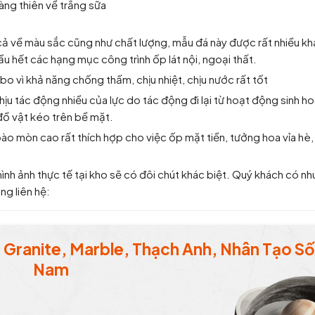
ng thiên về trắng sữa
 cả về màu sắc cũng như chất lượng, mẫu đá này được rất nhiều k
u hết các hạng mục công trình ốp lát nội, ngoại thất.
bo vì khả năng chống thấm, chịu nhiệt, chịu nước rất tốt
ịu tác động nhiều của lực do tác động đi lại từ hoạt động sinh h
 đồ vật kéo trên bề mặt.
bào mòn cao rất thích hợp cho việc ốp mặt tiền, tưởng hoa vỉa hè,
hình ảnh thực tế tại kho sẽ có đôi chút khác biệt. Quý khách có nh
òng liên hệ:
Granite, Marble, Thạch Anh, Nhân Tạo Số 
Nam