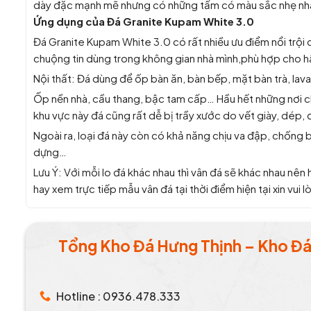
dày đặc mạnh mẽ nhưng có những tấm có màu sắc nhẹ nhà
Ứng dụng của Đá Granite Kupam White 3.0
Đá Granite Kupam White 3.0 có rất nhiều ưu điểm nổi trội
chuộng tin dùng trong không gian nhà mình,phù hợp cho hầ
Nội thất: Đá dùng để ốp bàn ăn, bàn bếp, mặt bàn trà, lava
Ốp nền nhà, cầu thang, bậc tam cấp… Hầu hết những nơi ch
khu vực này đá cũng rất dễ bị trầy xước do vết giày, dép,
Ngoài ra, loại đá này còn có khả năng chịu va đập, chống 
dựng…
Lưu Ý: Với mỗi lo đá khác nhau thì vân đá sẽ khác nhau nên 
hay xem trực tiếp mẫu vân đá tại thời điểm hiện tại xin vui l
Tổng Kho Đá Hưng Thịnh – Kho Đá 
Hotline : 0936.478.333