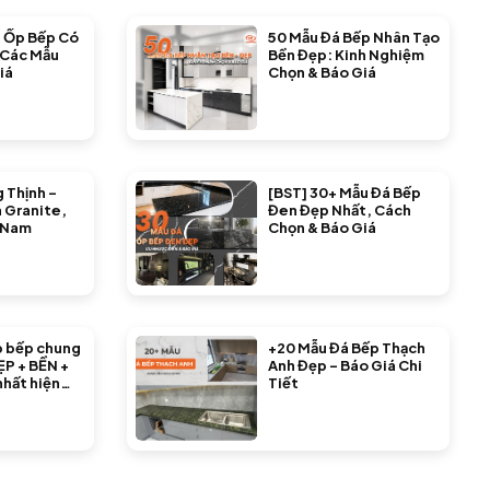
 Ốp Bếp Có
50 Mẫu Đá Bếp Nhân Tạo
 Các Mẫu
Bền Đẹp: Kinh Nghiệm
iá
Chọn & Báo Giá
 Thịnh –
[BST] 30+ Mẫu Đá Bếp
 Granite,
Đen Đẹp Nhất, Cách
 Nam
Chọn & Báo Giá
p bếp chung
+20 Mẫu Đá Bếp Thạch
ẸP + BỀN +
Anh Đẹp – Báo Giá Chi
nhất hiện
Tiết