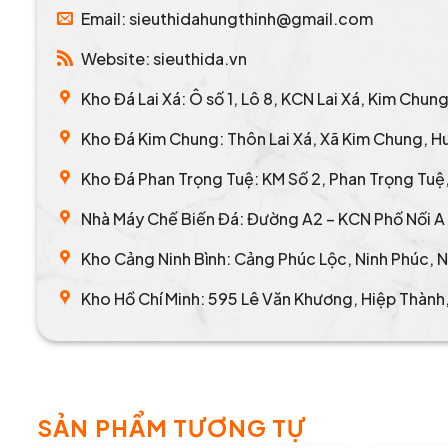
Email: sieuthidahungthinh@gmail.com
Website: sieuthida.vn
Kho Đá Lai Xá: Ô số 1, Lô 8, KCN Lai Xá, Kim Chun
Kho Đá Kim Chung: Thôn Lai Xá, Xã Kim Chung, H
Kho Đá Phan Trọng Tuệ: KM Số 2, Phan Trọng Tuệ, 
Nhà Máy Chế Biến Đá: Đường A2 – KCN Phố Nối A 
Kho Cảng Ninh Bình: Cảng Phúc Lộc, Ninh Phúc, N
Kho Hồ Chí Minh: 595 Lê Văn Khương, Hiệp Thành,
SẢN PHẨM TƯƠNG TỰ