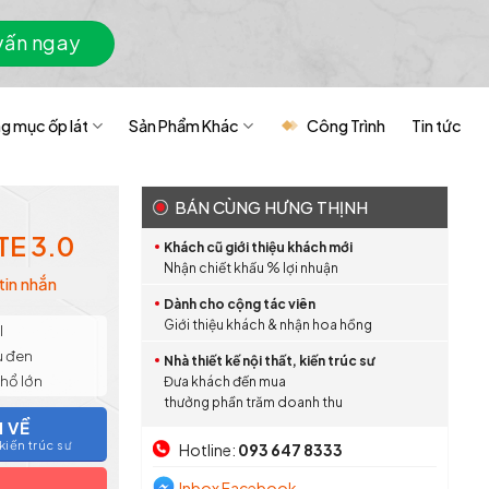
vấn ngay
g mục ốp lát
Sản Phẩm Khác
Công Trình
Tin tức
BÁN CÙNG HƯNG THỊNH
E 3.0
Khách cũ giới thiệu khách mới
Nhận chiết khấu % lợi nhuận
tin nhắn
Dành cho cộng tác viên
Giới thiệu khách & nhận hoa hồng
l
u đen
Nhà thiết kế nội thất, kiến trúc sư
Khổ lớn
Đưa khách đến mua
thưởng phần trăm doanh thu
I VỀ
iến trúc sư
Hotline:
093 647 8333
Inbox Facebook