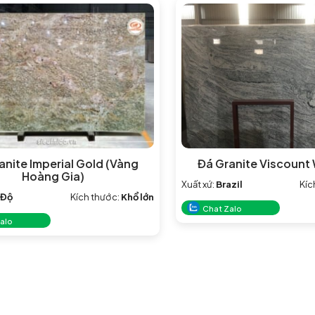
anite Imperial Gold (Vàng
Đá Granite Viscount 
Hoàng Gia)
Xuất xứ:
Brazil
Kíc
 Độ
Kích thước:
Khổ lớn
Chat Zalo
alo