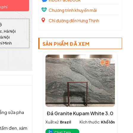
n phí
Chương trình khuyến mãi
Chỉ đường đến Hưng Thịnh
G
c, Hà Nội
Hà Nội
hí Minh
SẢN PHẨM ĐÃ XEM
trắng sữa pha
Đá Granite Kupam White 3.0
Xuất xứ:
Brazil
Kích thước:
Khổ lớn
 tấm đen, xám
Chat Zalo