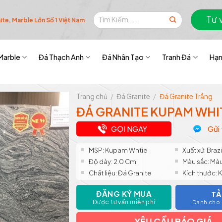
Tìm
Tư 
te, Marble Lớn Số 1 Việt Nam
kiếm:
Marble
Đá Thạch Anh
Đá Nhân Tạo
Tranh Đá
Hạn
Trang chủ
/
Đá Granite
/
Đá Granite Trắng
ĐÁ GRANITE KUPAM WHIT
GỌI NGAY
Gửi 
MSP: Kupam Whtie
Xuất xứ: Brazi
Độ dày: 2.0 Cm
Màu sắc: Mà
Chất liệu: Đá Granite
Kích thước: 
ĐĂNG KÝ MUA
TẢ
Được tư vấn miễn phí
Dành cho k
YÊU CẦU BÁO GIÁ