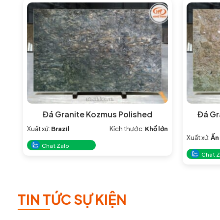
Đá Granite Kozmus Polished
Đá Gr
Xuất xứ:
Brazil
Kích thước:
Khổ lớn
Xuất xứ:
Ấn
Chat Zalo
Chat Z
TIN TỨC SỰ KIỆN