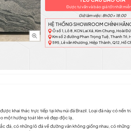
Được tư vấn và báo giá tốt nhất miễ
Giờ làm việc: 8h00 > 18:00
HỆ THỐNG SHOWROOM CHÍNH HÃN
Ô số 1, Lô 8, KCN Lai Xá, Kim Chung, Hoài Đứ
Km số 2 đường Phan Trọng Tuệ, Thanh Trì, 
595, Lê văn Khương, Hiệp Thành, Q12, Hồ C
ược khai thác trực tiếp tại khu núi đá Brazil. Loại đá này có nền 
o một hướng toát lên vẻ đẹp độc lạ,
 sắc đá, có những lô đá về đường vân không giống nhau, có những