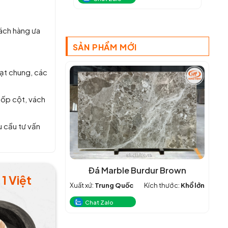
hách hàng ưa
SẢN PHẨM MỚI
oạt chung, các
 ốp cột, vách
u cầu tư vấn
Đá Marble Burdur Brown
1 Việt
Xuất xứ:
Trung Quốc
Kích thước:
Khổ lớn
Chat Zalo