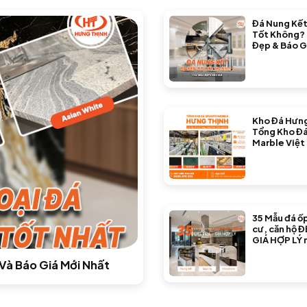
Đá Nung Kết
Tốt Không?
Đẹp & Báo G
Kho Đá Hưng
Tổng Kho Đá
Marble Việt
35 Mẫu đá ố
cư, căn hộ Đ
GIÁ HỢP LÝ 
nay
Và Báo Giá Mới Nhất