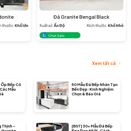
donite
Đá Granite Bengal Black
h thước:
Khổ lớn
Xuất xứ:
Ấn Độ
Kích thước:
Khổ Nhỏ
Chat Zalo
Xem tất cả
 Ốp Bếp Có
50 Mẫu Đá Bếp Nhân Tạo
 Các Mẫu
Bền Đẹp: Kinh Nghiệm
iá
Chọn & Báo Giá
 Thịnh –
[BST] 30+ Mẫu Đá Bếp
 Granite,
Đen Đẹp Nhất, Cách