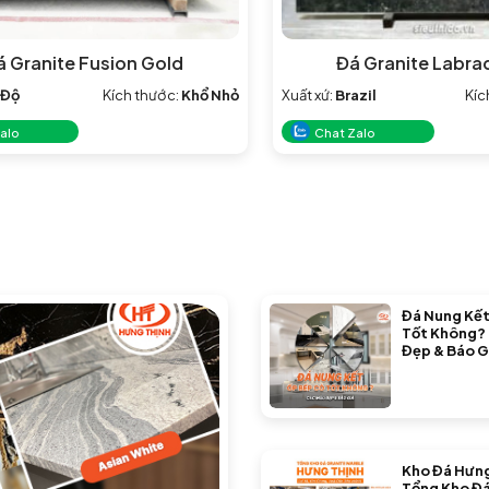
á Granite Fusion Gold
Đá Granite Labra
 Độ
Kích thước:
Khổ Nhỏ
Xuất xứ:
Brazil
Kíc
alo
Chat Zalo
Đá Nung Kết
Tốt Không?
Đẹp & Báo G
Kho Đá Hưng
Tổng Kho Đá