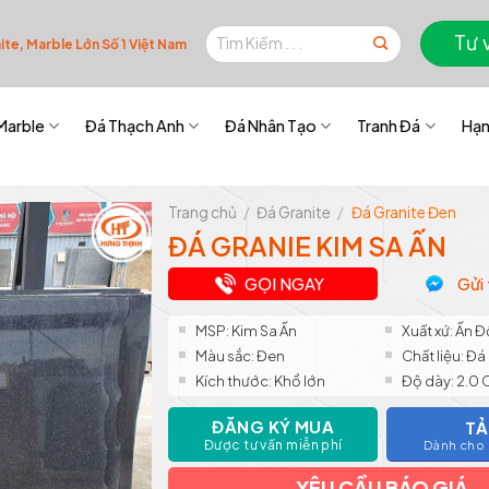
Tìm
Tư 
te, Marble Lớn Số 1 Việt Nam
kiếm:
Marble
Đá Thạch Anh
Đá Nhân Tạo
Tranh Đá
Hạn
Trang chủ
/
Đá Granite
/
Đá Granite Đen
ĐÁ GRANIE KIM SA ẤN
GỌI NGAY
Gửi 
MSP: Kim Sa Ấn
Xuất xứ: Ấn Đ
Màu sắc: Đen
Chất liệu: Đá
Kích thước: Khổ lớn
Độ dày: 2.0
ĐĂNG KÝ MUA
TẢ
Được tư vấn miễn phí
Dành cho k
YÊU CẦU BÁO GIÁ