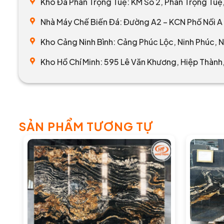
Kho Đá Phan Trọng Tuệ: KM Số 2, Phan Trọng Tuệ, 
Nhà Máy Chế Biến Đá: Đường A2 – KCN Phố Nối A 
Kho Cảng Ninh Bình: Cảng Phúc Lộc, Ninh Phúc, N
Kho Hồ Chí Minh: 595 Lê Văn Khương, Hiệp Thành,
SẢN PHẨM TƯƠNG TỰ