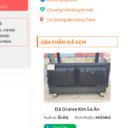
n phí
Chương trình khuyến mãi
Chỉ đường đến Hưng Thịnh
G
c, Hà Nội
Hà Nội
hí Minh
SẢN PHẨM ĐÃ XEM
Đá Granie Kim Sa Ấn
Xuất xứ:
Ấn Độ
Kích thước:
Khổ Nhỏ
Chat Zalo