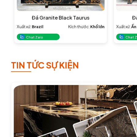
Đá Granite Black Taurus
Đ
Xuất xứ:
Brazil
Kích thước:
Khổ lớn
Xuất xứ:
Ấn
Chat Zalo
Chat Z
TIN TỨC SỰ KIỆN