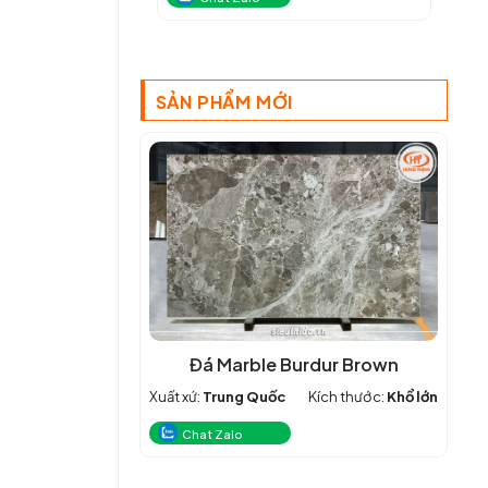
SẢN PHẨM MỚI
Đá Marble Burdur Brown
Xuất xứ:
Trung Quốc
Kích thước:
Khổ lớn
Chat Zalo