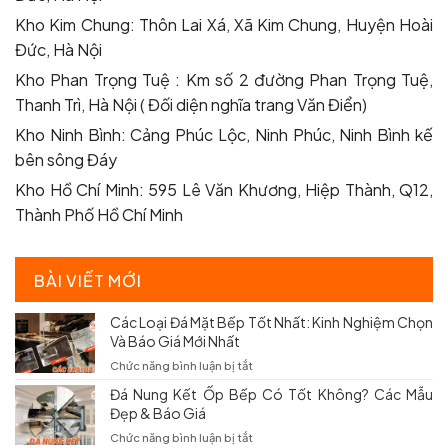
Kho Kim Chung: Thôn Lai Xá, Xã Kim Chung, Huyện Hoài
Đức, Hà Nội
Kho Phan Trọng Tuệ : Km số 2 đường Phan Trọng Tuệ,
Thanh Trì, Hà Nội ( Đối diện nghĩa trang Văn Điển)
Kho Ninh Bình: Cảng Phúc Lộc, Ninh Phúc, Ninh Bình kế
bên sông Đáy
Kho Hồ Chí Minh: 595 Lê Văn Khương, Hiệp Thành, Q12,
Thành Phố Hồ Chí Minh
BÀI VIẾT MỚI
Các Loại Đá Mặt Bếp Tốt Nhất: Kinh Nghiệm Chọn
Và Báo Giá Mới Nhất
ở
Chức năng bình luận bị tắt
Các
Đá Nung Kết Ốp Bếp Có Tốt Không? Các Mẫu
Loại
Đẹp & Báo Giá
Đá
Mặt
ở
Chức năng bình luận bị tắt