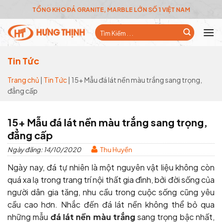
Skip
TỔNG KHO ĐÁ GRANITE, MARBLE LỚN SỐ 1 VIỆT NAM
to
Tìm
content
kiếm:
Tin Tức
Trang chủ
|
Tin Tức
|
15+ Mẫu đá lát nền màu trắng sang trọng,
đẳng cấp
15+ Mẫu đá lát nền màu trắng sang trọng,
đẳng cấp
Ngày đăng: 14/10/2020
Thu Huyền
Ngày nay, đá tự nhiên là một nguyên vật liệu không còn
quá xa lạ trong trang trí nội thất gia đình, bởi đời sống của
người dân gia tăng, nhu cầu trong cuộc sống cũng yêu
cầu cao hơn. Nhắc đến đá lát nền không thể bỏ qua
những mẫu
đá lát nền màu trắng
sang trọng bậc nhất,