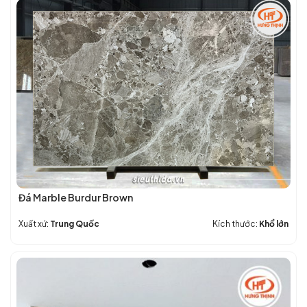
Anh
+
Đẹp
BỀN
–
+
Báo
GIÁ
Giá
HỢP
Chi
LÝ
Tiết
nhất
hiện
nay
Đá Marble Burdur Brown
Xuất xứ:
Trung Quốc
Kích thước:
Khổ lớn