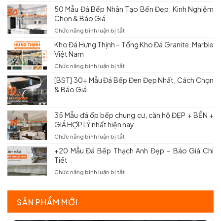
Bếp
Đá
50 Mẫu Đá Bếp Nhân Tạo Bền Đẹp: Kinh Nghiệm
Tốt
Nung
Chọn & Báo Giá
Nhất:
Kết
Kinh
Ốp
ở
Chức năng bình luận bị tắt
Nghiệm
Bếp
50
Chọn
Kho Đá Hưng Thịnh – Tổng Kho Đá Granite, Marble
Có
Mẫu
Và
Việt Nam
Tốt
Đá
Báo
Không?
Bếp
ở
Chức năng bình luận bị tắt
Giá
Các
Nhân
Kho
Mới
Mẫu
[BST] 30+ Mẫu Đá Bếp Đen Đẹp Nhất, Cách Chọn
Tạo
Đá
Nhất
Đẹp
& Báo Giá
Bền
Hưng
&
Đẹp:
Thịnh
Báo
Kinh
–
Giá
Nghiệm
35 Mẫu đá ốp bếp chung cư, căn hộ ĐẸP + BỀN +
Tổng
Chọn
GIÁ HỢP LÝ nhất hiện nay
Kho
&
Đá
ở
Chức năng bình luận bị tắt
Báo
Granite,
35
Giá
Marble
+20 Mẫu Đá Bếp Thạch Anh Đẹp – Báo Giá Chi
Mẫu
Việt
Tiết
đá
Nam
ốp
ở
Chức năng bình luận bị tắt
bếp
+20
chung
Mẫu
cư,
Đá
SẢN PHẨM MỚI
căn
Bếp
hộ
Thạch
ĐẸP