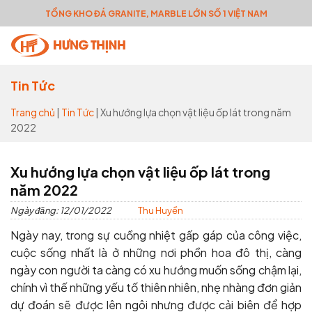
Skip
TỔNG KHO ĐÁ GRANITE, MARBLE LỚN SỐ 1 VIỆT NAM
to
Tìm
content
kiếm:
Tin Tức
Trang chủ
|
Tin Tức
|
Xu hướng lựa chọn vật liệu ốp lát trong năm
2022
Xu hướng lựa chọn vật liệu ốp lát trong
năm 2022
Ngày đăng: 12/01/2022
Thu Huyền
Ngày nay, trong sự cuồng nhiệt gấp gáp của công việc,
cuộc sống nhất là ở những nơi phồn hoa đô thị, càng
ngày con người ta càng có xu hướng muốn sống chậm lại,
chính vì thế những yếu tố thiên nhiên, nhẹ nhàng đơn giản
dự đoán sẽ được lên ngôi nhưng được cải biên để hợp