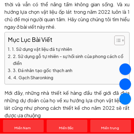
thời và vẫn có thể nâng tầm không gian sống. Và xu
hướng lựa chọn vật liệu ốp lát trong năm 2022 luôn là 1
chủ đề mọi người quan tâm. Hãy cùng chúng tôi tìm hiểu
ngay ở bài viết này nhé.
Mục Lục Bài Viết
1. Sử dụng vật liệu đá tự nhiên
2. Sử dụng gỗ tự nhiên – sự hồi sinh của phong cách cổ
điển
3. Đá nhân tạo gốc thạch anh
4. Gạch Sharonking
Mới đây, những nhà thiết kế hàng đầu thế giới đã đưa
những dự đoán của họ về xu hướng lựa chọn vật liệu ốp
lát cũng như phong cách thiết kế cho năm 2022 sẽ rất
được ưa chuộng
1. Sử dụng vật liệu đá tự nhiên
Miền Nam
Miền Bắc
Miền trung