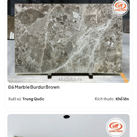
+
Đẹp
BỀN
–
+
Báo
GIÁ
Giá
HỢP
Chi
LÝ
Tiết
nhất
hiện
nay
Đá Marble Burdur Brown
Xuất xứ:
Trung Quốc
Kích thước:
Khổ lớn