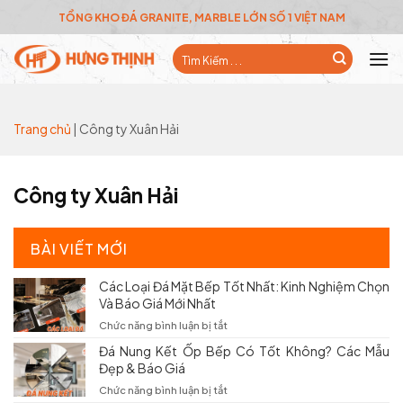
Skip
TỔNG KHO ĐÁ GRANITE, MARBLE LỚN SỐ 1 VIỆT NAM
to
Tìm
content
kiếm:
Trang chủ
|
Công ty Xuân Hải
Công ty Xuân Hải
BÀI VIẾT MỚI
Các Loại Đá Mặt Bếp Tốt Nhất: Kinh Nghiệm Chọn
Và Báo Giá Mới Nhất
ở
Chức năng bình luận bị tắt
Các
Đá Nung Kết Ốp Bếp Có Tốt Không? Các Mẫu
Loại
Đẹp & Báo Giá
Đá
Mặt
ở
Chức năng bình luận bị tắt
Bếp