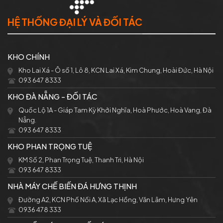
HỆ THỐNG ĐẠI LÝ VÀ ĐỐI TÁC
KHO CHÍNH
Kho Lai Xá - Ô số 1, Lô 8, KCN Lai Xá, Kim Chung, Hoài Đức, Hà Nội
093 647 8333
KHO ĐÀ NẴNG - ĐỐI TÁC
Quốc Lộ 1A - Giáp Tam Kỳ Khởi Nghĩa, Hoà Phước, Hoà Vang, Đà
Nẵng.
093 647 8333
KHO PHAN TRỌNG TUỆ
KM Số 2, Phan Trọng Tuệ, Thanh Trì, Hà Nội
093 647 8333
NHÀ MÁY CHẾ BIẾN ĐÁ HƯNG THỊNH
Đường A2, KCN Phố Nối A, Xã Lạc Hồng, Văn Lâm, Hưng Yên
0936 478 333