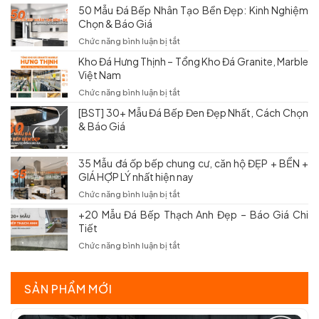
Đá
50 Mẫu Đá Bếp Nhân Tạo Bền Đẹp: Kinh Nghiệm
Tốt
Nung
Chọn & Báo Giá
Nhất:
Kết
Kinh
Ốp
ở
Chức năng bình luận bị tắt
Nghiệm
Bếp
50
Chọn
Kho Đá Hưng Thịnh – Tổng Kho Đá Granite, Marble
Có
Mẫu
Và
Việt Nam
Tốt
Đá
Báo
Không?
Bếp
ở
Chức năng bình luận bị tắt
Giá
Các
Nhân
Kho
Mới
Mẫu
[BST] 30+ Mẫu Đá Bếp Đen Đẹp Nhất, Cách Chọn
Tạo
Đá
Nhất
Đẹp
& Báo Giá
Bền
Hưng
&
Đẹp:
Thịnh
Báo
Kinh
–
Giá
Nghiệm
35 Mẫu đá ốp bếp chung cư, căn hộ ĐẸP + BỀN +
Tổng
Chọn
GIÁ HỢP LÝ nhất hiện nay
Kho
&
Đá
ở
Chức năng bình luận bị tắt
Báo
Granite,
35
Giá
Marble
+20 Mẫu Đá Bếp Thạch Anh Đẹp – Báo Giá Chi
Mẫu
Việt
Tiết
đá
Nam
ốp
ở
Chức năng bình luận bị tắt
bếp
+20
chung
Mẫu
cư,
Đá
SẢN PHẨM MỚI
căn
Bếp
hộ
Thạch
ĐẸP
Anh