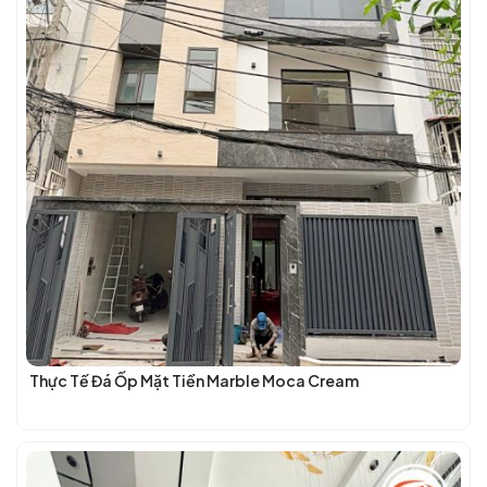
Thực Tế Đá Ốp Mặt Tiền Marble Moca Cream