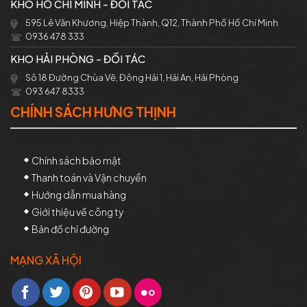
KHO HỒ CHÍ MINH - ĐỐI TÁC
595 Lê Văn Khương, Hiệp Thành, Q12, Thành Phố Hồ Chí Minh
0936 478 333
KHO HẢI PHÒNG - ĐỐI TÁC
Sô 18 Đường Chùa Vẽ, Đông Hải 1, Hải An, Hải Phòng
093 647 8333
CHÍNH SÁCH HƯNG THỊNH
Chính sách bảo mật
Thanh toán và Vận chuyển
Hướng dẫn mua hàng
Giới thiệu về công ty
Bản đồ chỉ đường
MẠNG XÃ HỘI