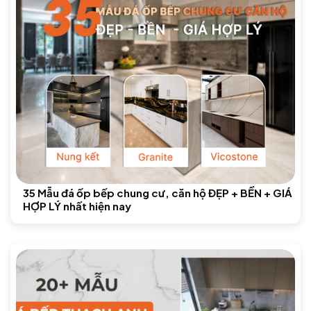
35 Mẫu đá ốp bếp chung cư, căn hộ ĐẸP + BỀN + GIÁ
HỢP LÝ nhất hiện nay