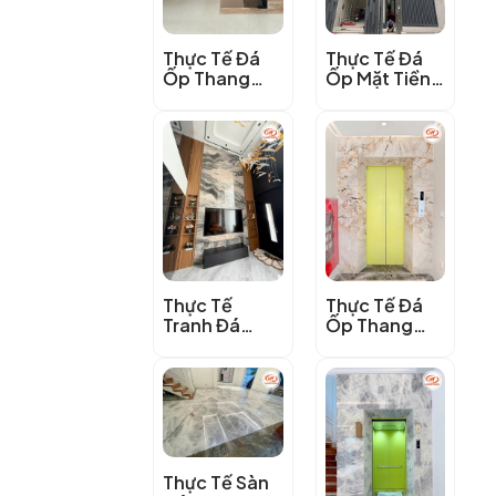
Thực Tế Đá
Thực Tế Đá
Ốp Thang
Ốp Mặt Tiền
Máy Marble
Marble Moca
Vân Gỗ Ý
Cream
Thực Tế
Thực Tế Đá
Tranh Đá
Ốp Thang
Marble Vân
Máy Nung
Gỗ Ý Nâu Đen
Kết Vi-
premium
Thực Tế Sàn