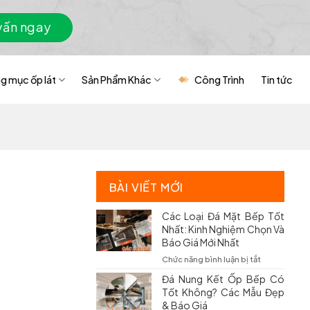
vấn ngay
g mục ốp lát
Sản Phẩm Khác
Công Trình
Tin tức
BÀI VIẾT MỚI
Các Loại Đá Mặt Bếp Tốt
Nhất: Kinh Nghiệm Chọn Và
Báo Giá Mới Nhất
ở
Chức năng bình luận bị tắt
Các
Đá Nung Kết Ốp Bếp Có
Loại
Tốt Không? Các Mẫu Đẹp
Đá
& Báo Giá
Mặt