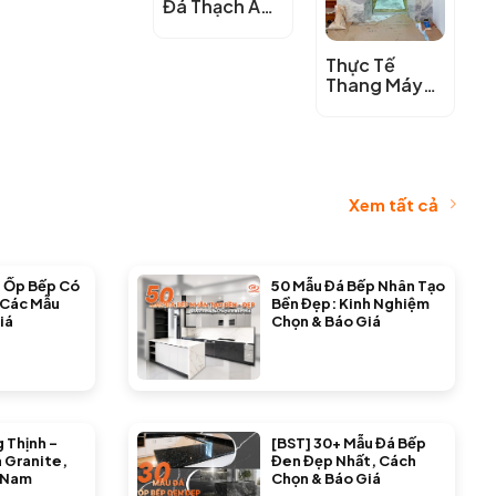
Đá Thạch Anh
Cristiallo
Thực Tế
Thang Máy
Đá Thạch Anh
Cristiallo
Xem tất cả
 Ốp Bếp Có
50 Mẫu Đá Bếp Nhân Tạo
 Các Mẫu
Bền Đẹp: Kinh Nghiệm
iá
Chọn & Báo Giá
 Thịnh –
[BST] 30+ Mẫu Đá Bếp
 Granite,
Đen Đẹp Nhất, Cách
 Nam
Chọn & Báo Giá