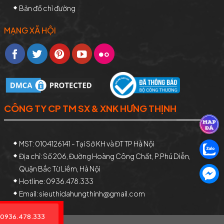
Bản đồ chỉ đường
MẠNG XÃ HỘI
CÔNG TY CP TM SX & XNK HƯNG THỊNH
MST: 0104126141 - Tại Sở KH và ĐT TP Hà Nội
Địa chỉ: Số 206, Đường Hoàng Công Chất, P.Phú Diễn,
Quận Bắc Từ Liêm, Hà Nội
Hotline: 0936.478.333
Email: sieuthidahungthinh@gmail.com
0936.478.333