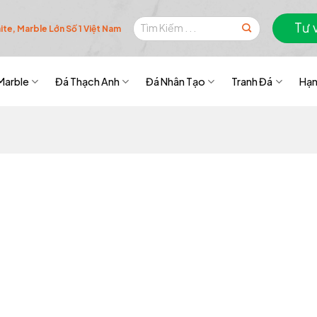
Tìm
Tư 
te, Marble Lớn Số 1 Việt Nam
kiếm:
Marble
Đá Thạch Anh
Đá Nhân Tạo
Tranh Đá
Hạn