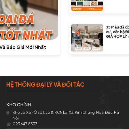
35 Mẫu đá ố
cư, căn hộ Đ
GIÁ HỢP LÝ 
nay
Và Báo Giá Mới Nhất
HỆ THỐNG ĐẠI LÝ VÀ ĐỐI TÁC
KHO CHÍNH
Kho Lai Xá - Ô số 1, Lô 8, KCN Lai Xá, Kim Chung, Hoài Đức, Hà
Nội
093 647 8333