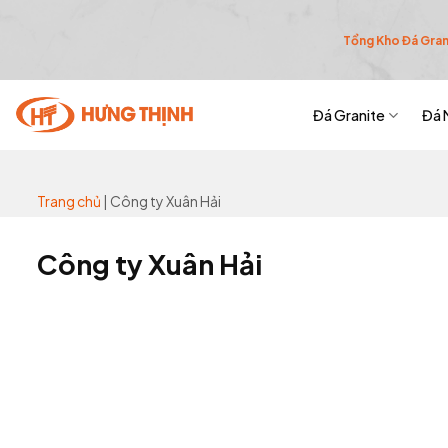
Skip
to
Tổng Kho Đá Grani
content
Đá Granite
Đá 
Trang chủ
|
Công ty Xuân Hải
Công ty Xuân Hải