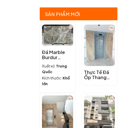
bếp
+20
chung
Mẫu
cư,
Đá
SẢN PHẨM MỚI
căn
Bếp
hộ
Thạch
ĐẸP
Anh
+
Đẹp
BỀN
–
+
Báo
GIÁ
Giá
HỢP
Chi
Đá Marble
LÝ
Tiết
Burdur
nhất
Brown
hiện
Xuất xứ:
Trung
nay
Thực Tế Đá
Quốc
Ốp Thang
Kích thước:
Khổ
Máy Marble
lớn
Vân Gỗ Chéo