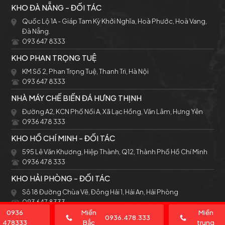
KHO ĐÀ NẴNG - ĐỐI TÁC
Quốc Lộ 1A - Giáp Tam Kỳ Khởi Nghĩa, Hoà Phước, Hoà Vang,
Đà Nẵng.
093 647 8333
KHO PHAN TRỌNG TUỆ
KM Số 2, Phan Trọng Tuệ, Thanh Trì, Hà Nội
093 647 8333
NHÀ MÁY CHẾ BIẾN ĐÁ HƯNG THỊNH
Đường A2, KCN Phố Nối A, Xã Lạc Hồng, Văn Lâm, Hưng Yên
0936 478 333
KHO HỒ CHÍ MINH - ĐỐI TÁC
595 Lê Văn Khương, Hiệp Thành, Q12, Thành Phố Hồ Chí Minh
0936 478 333
KHO HẢI PHÒNG - ĐỐI TÁC
Sô 18 Đường Chùa Vẽ, Đông Hải 1, Hải An, Hải Phòng
093 647 8333
0936
Miền
Miền
0936.478.333
478333
Bắc
trung