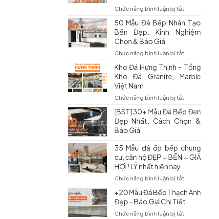
Bếp
ở
Chức năng bình luận bị tắt
Tốt
Đá
50 Mẫu Đá Bếp Nhân Tạo
Nhất:
Nung
Kinh
Bền Đẹp: Kinh Nghiệm
Kết
Nghiệm
Chọn & Báo Giá
Ốp
Chọn
Bếp
ở
Chức năng bình luận bị tắt
Và
Có
50
Báo
Kho Đá Hưng Thịnh – Tổng
Tốt
Mẫu
Giá
Không?
Kho Đá Granite, Marble
Đá
Mới
Các
Việt Nam
Bếp
Nhất
Mẫu
Nhân
ở
Chức năng bình luận bị tắt
Đẹp
Tạo
Kho
&
[BST] 30+ Mẫu Đá Bếp Đen
Bền
Đá
Báo
Đẹp:
Đẹp Nhất, Cách Chọn &
Hưng
Giá
Kinh
Báo Giá
Thịnh
Nghiệm
–
Chọn
35 Mẫu đá ốp bếp chung
Tổng
&
Kho
cư, căn hộ ĐẸP + BỀN + GIÁ
Báo
Đá
HỢP LÝ nhất hiện nay
Giá
Granite,
ở
Chức năng bình luận bị tắt
Marble
35
Việt
+20 Mẫu Đá Bếp Thạch Anh
Mẫu
Nam
Đẹp – Báo Giá Chi Tiết
đá
ốp
ở
Chức năng bình luận bị tắt