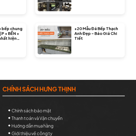
p bếp chung
+20 Mẫu Đá Bếp Thạch
ẸP + BỀN +
Anh Đẹp – Báo Giá Chi
nhất hiện
Tiết
CHÍNH SÁCH HƯNG THỊNH
Chính sách bảo mật
Thanh toán và Vận chuyển
Hướng dẫn mua hàng
Giới thiệu về công ty