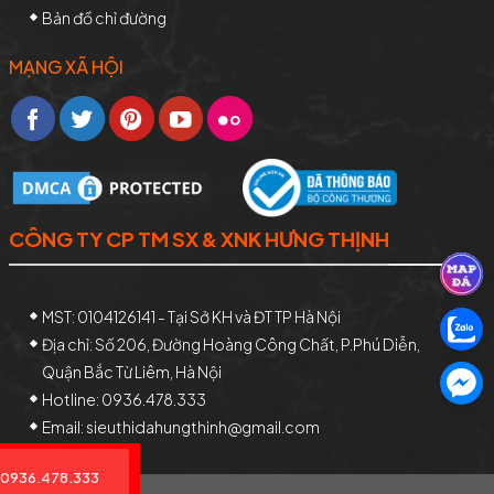
Bản đồ chỉ đường
MẠNG XÃ HỘI
CÔNG TY CP TM SX & XNK HƯNG THỊNH
MST: 0104126141 - Tại Sở KH và ĐT TP Hà Nội
Địa chỉ: Số 206, Đường Hoàng Công Chất, P.Phú Diễn,
Quận Bắc Từ Liêm, Hà Nội
Hotline: 0936.478.333
Email: sieuthidahungthinh@gmail.com
0936.478.333