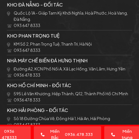
KHO ĐÀ NẴNG - ĐỐI TÁC
Quốc Lộ 1A - Giáp Tam Kỳ Khởi Nghĩa, Hoà Phước, Hoà Vang,
Đà Nẵng.
093 647 8333
KHO PHAN TRỌNG TUỆ
KM Số 2, Phan Trọng Tuệ, Thanh Trì, Hà Nội
093 647 8333
NHÀ MÁY CHẾ BIẾN ĐÁ HƯNG THỊNH
Đường A2, KCN Phố Nối A, Xã Lạc Hồng, Văn Lâm, Hưng Yên
0936 478 333
KHO HỒ CHÍ MINH - ĐỐI TÁC
595 Lê Văn Khương, Hiệp Thành, Q12, Thành Phố Hồ Chí Minh
0936 478 333
KHO HẢI PHÒNG - ĐỐI TÁC
Sô 18 Đường Chùa Vẽ, Đông Hải 1, Hải An, Hải Phòng
093 647 8333
0936
Miền
Miền
0936.478.333
478333
Bắc
trung