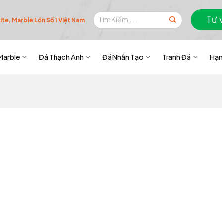
Tìm
Tư 
te, Marble Lớn Số 1 Việt Nam
kiếm:
Marble
Đá Thạch Anh
Đá Nhân Tạo
Tranh Đá
Hạn