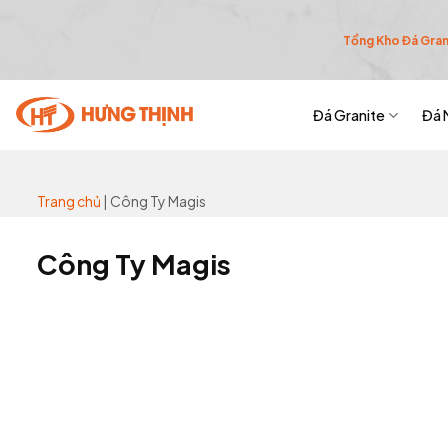
Skip
to
Tổng Kho Đá Grani
content
Đá Granite
Đá 
Trang chủ
|
Công Ty Magis
Công Ty Magis