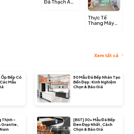
Đá Thạch Anh
Cristiallo
Thực Tế
Thang Máy
Đá Thạch Anh
Cristiallo
Xem tất cả
 Ốp Bếp Có
50 Mẫu Đá Bếp Nhân Tạo
 Các Mẫu
Bền Đẹp: Kinh Nghiệm
iá
Chọn & Báo Giá
 Thịnh –
[BST] 30+ Mẫu Đá Bếp
 Granite,
Đen Đẹp Nhất, Cách
 Nam
Chọn & Báo Giá