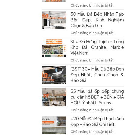
Bếp
ở
Chức năng bình luận bị tắt
Tốt
Đá
50 Mẫu Đá Bếp Nhân Tạo
Nhất:
Nung
Kinh
Bền Đẹp: Kinh Nghiệm
Kết
Nghiệm
Chọn & Báo Giá
Ốp
Chọn
Bếp
ở
Chức năng bình luận bị tắt
Và
Có
50
Báo
Kho Đá Hưng Thịnh – Tổng
Tốt
Mẫu
Giá
Không?
Kho Đá Granite, Marble
Đá
Mới
Các
Việt Nam
Bếp
Nhất
Mẫu
Nhân
ở
Chức năng bình luận bị tắt
Đẹp
Tạo
Kho
&
[BST] 30+ Mẫu Đá Bếp Đen
Bền
Đá
Báo
Đẹp:
Đẹp Nhất, Cách Chọn &
Hưng
Giá
Kinh
Báo Giá
Thịnh
Nghiệm
–
Chọn
35 Mẫu đá ốp bếp chung
Tổng
&
Kho
cư, căn hộ ĐẸP + BỀN + GIÁ
Báo
Đá
HỢP LÝ nhất hiện nay
Giá
Granite,
ở
Chức năng bình luận bị tắt
Marble
35
Việt
+20 Mẫu Đá Bếp Thạch Anh
Mẫu
Nam
Đẹp – Báo Giá Chi Tiết
đá
ốp
ở
Chức năng bình luận bị tắt