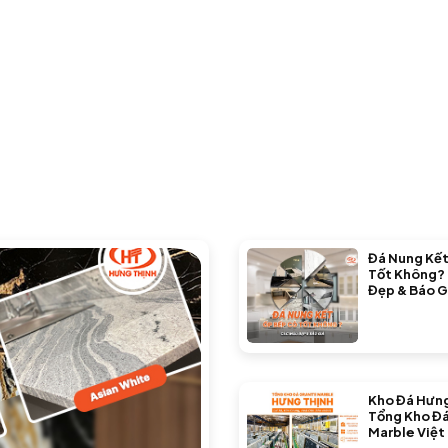
Đá Nung Kết
Tốt Không?
Đẹp & Báo G
Kho Đá Hưng
Tổng Kho Đá
Marble Việt