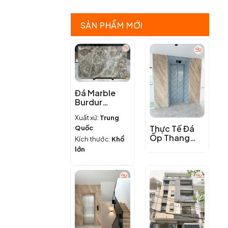
bếp
+20
chung
Mẫu
cư,
Đá
SẢN PHẨM MỚI
căn
Bếp
hộ
Thạch
ĐẸP
Anh
+
Đẹp
BỀN
–
+
Báo
GIÁ
Giá
HỢP
Chi
Đá Marble
LÝ
Tiết
Burdur
nhất
Brown
hiện
Xuất xứ:
Trung
nay
Thực Tế Đá
Quốc
Ốp Thang
Kích thước:
Khổ
Máy Marble
lớn
Vân Gỗ Chéo