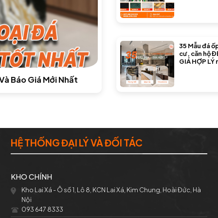
35 Mẫu đá ố
cư, căn hộ Đ
GIÁ HỢP LÝ 
nay
Và Báo Giá Mới Nhất
HỆ THỐNG ĐẠI LÝ VÀ ĐỐI TÁC
KHO CHÍNH
Kho Lai Xá - Ô số 1, Lô 8, KCN Lai Xá, Kim Chung, Hoài Đức, Hà
Nội
093 647 8333