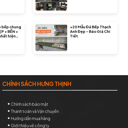
p bếp chung
+20 Mẫu Đá Bếp Thạch
ẸP + BỀN +
Anh Đẹp – Báo Giá Chi
nhất hiện
Tiết
CHÍNH SÁCH HƯNG THỊNH
Chính sách bảo mật
Thanh toán và Vận chuyển
Hướng dẫn mua hàng
Giới thiệu về công ty