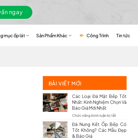
vấn ngay
g mục ốp lát
Sản Phẩm Khác
Công Trình
Tin tức
BÀI VIẾT MỚI
Các Loại Đá Mặt Bếp Tốt
Nhất: Kinh Nghiệm Chọn Và
Báo Giá Mới Nhất
ở
Chức năng bình luận bị tắt
Các
Đá Nung Kết Ốp Bếp Có
Loại
Tốt Không? Các Mẫu Đẹp
Đá
& Báo Giá
Mặt