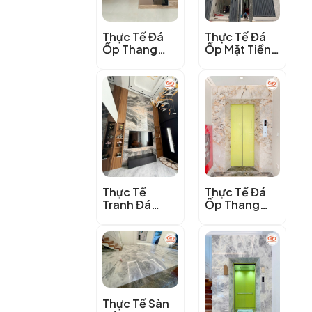
Thực Tế Đá
Thực Tế Đá
Ốp Thang
Ốp Mặt Tiền
Máy Marble
Marble Moca
Vân Gỗ Ý
Cream
Thực Tế
Thực Tế Đá
Tranh Đá
Ốp Thang
Marble Vân
Máy Nung
Gỗ Ý Nâu Đen
Kết Vi-
premium
Thực Tế Sàn