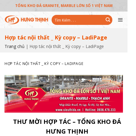
Skip
to
TỔNG KHO ĐÁ GRANITE, MARBLE LỚN SỐ 1 VIỆT NAM
content
Tìm
kiếm:
Hợp tác nội thất _ Kỳ copy – LadiPage
Trang chủ
|
Hợp tác nội thất _ Kỳ copy – LadiPage
HỢP TÁC NỘI THẤT _ KỲ COPY – LADIPAGE
THƯ MỜI HỢP TÁC – TỔNG KHO ĐÁ
HƯNG THỊNH