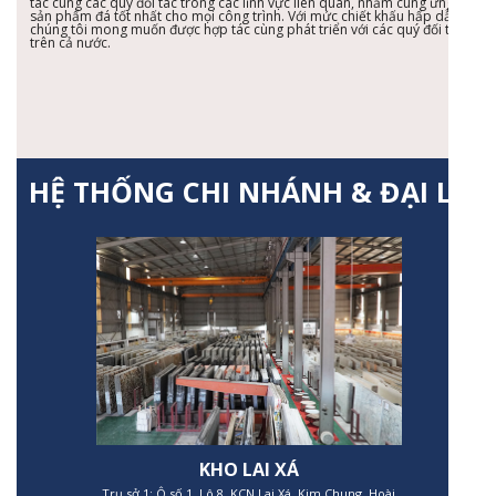
tác cùng các quý đối tác trong các lĩnh vực liên quan, nhằm cung ứng
sản phẩm đá tốt nhất cho mọi công trình. Với mức chiết khấu hấp dẫn
chúng tôi mong muốn được hợp tác cùng phát triển với các quý đối tác
trên cả nước.
HỆ THỐNG CHI NHÁNH & ĐẠI LÝ
KHO LAI XÁ
Trụ sở 1: Ô số 1, Lô 8, KCN Lai Xá, Kim Chung, Hoài