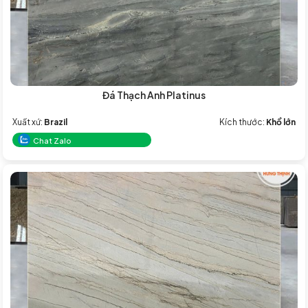
Đá Thạch Anh Platinus
Xuất xứ:
Brazil
Kích thước:
Khổ lớn
Chat Zalo