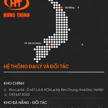
HỆ THỐNG ĐẠI LÝ VÀ ĐỐI TÁC
KHO CHÍNH
Kho Lai Xá - Ô số 1, Lô 8, KCN Lai Xá, Kim Chung, Hoài Đức, Hà Nội
093 647 8333
KHO ĐÀ NẴNG - ĐỐI TÁC