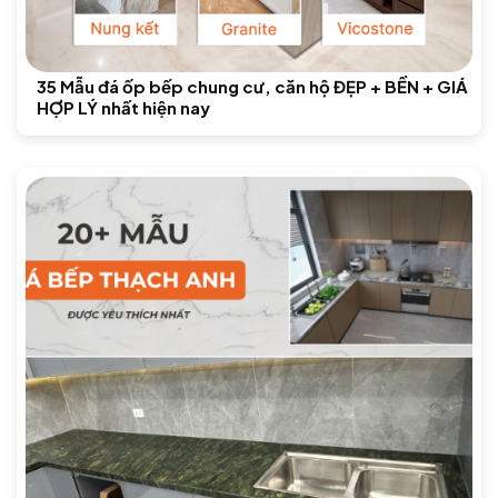
35 Mẫu đá ốp bếp chung cư, căn hộ ĐẸP + BỀN + GIÁ
HỢP LÝ nhất hiện nay