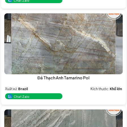
Chat Zalo
Đá Thạch Anh Tamarino Pol
Xuất xứ:
Brazil
Kích thước:
Khổ lớn
Chat Zalo