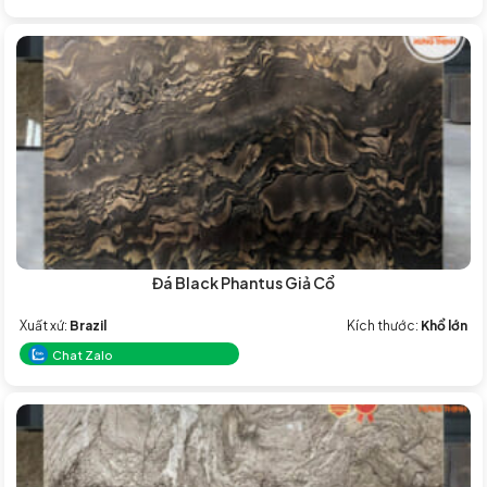
Đá Black Phantus Giả Cổ
Xuất xứ:
Brazil
Kích thước:
Khổ lớn
Chat Zalo