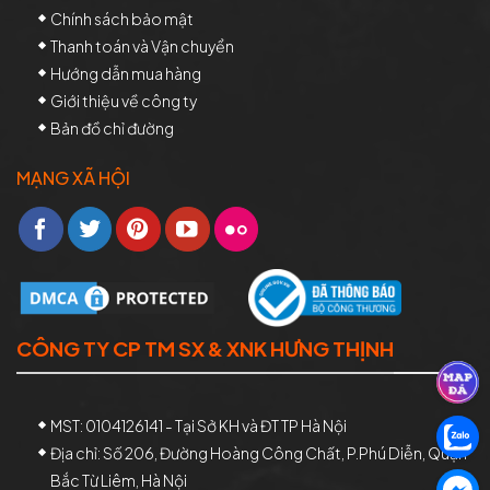
Chính sách bảo mật
Thanh toán và Vận chuyển
Hướng dẫn mua hàng
Giới thiệu về công ty
Bản đồ chỉ đường
MẠNG XÃ HỘI
CÔNG TY CP TM SX & XNK HƯNG THỊNH
MST: 0104126141 - Tại Sở KH và ĐT TP Hà Nội
Địa chỉ: Số 206, Đường Hoàng Công Chất, P.Phú Diễn, Quận
Bắc Từ Liêm, Hà Nội