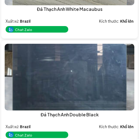
Đá Thạch Anh White Macaubus
Xuất xứ:
Brazil
Kích thước:
Khổ lớn
Chat Zalo
Đá Thạch Anh Double Black
Xuất xứ:
Brazil
Kích thước:
Khổ lớn
Chat Zalo