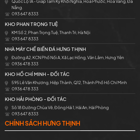
Quốc Lộ 1A - Giáp Tam Kỳ Khởi Nghĩa, Hoà Phước, Hoà Vang, Đà
Nẵng.
093 647 8333
KHO PHAN TRỌNG TUỆ
KM Số 2, Phan Trọng Tuệ, Thanh Trì, Hà Nội
093 647 8333
NHÀ MÁY CHẾ BIẾN ĐÁ HƯNG THỊNH
Đường A2, KCN Phố Nối A, Xã Lạc Hồng, Văn Lâm, Hưng Yên
0936 478 333
KHO HỒ CHÍ MINH - ĐỐI TÁC
595 Lê Văn Khương, Hiệp Thành, Q12, Thành Phố Hồ Chí Minh
0936 478 333
KHO HẢI PHÒNG - ĐỐI TÁC
Sô 18 Đường Chùa Vẽ, Đông Hải 1, Hải An, Hải Phòng
093 647 8333
CHÍNH SÁCH HƯNG THỊNH