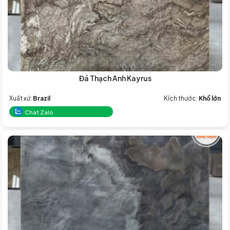
Đá Thạch Anh Kayrus
Xuất xứ:
Brazil
Kích thước:
Khổ lớn
Chat Zalo