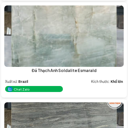
Đá Thạch Anh Soldalite Esmarald
Xuất xứ:
Brazil
Kích thước:
Khổ lớn
Chat Zalo