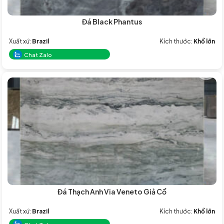
Đá Black Phantus
Xuất xứ:
Brazil
Kích thước:
Khổ lớn
Chat Zalo
Đá Thạch Anh Via Veneto Giả Cổ
Xuất xứ:
Brazil
Kích thước:
Khổ lớn